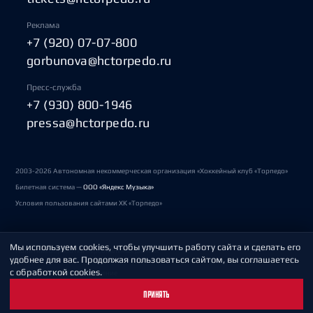
Реклама
+7 (920) 07-07-800
gorbunova@hctorpedo.ru
Пресс-служба
+7 (930) 800-1946
pressa@hctorpedo.ru
2003-2026 Автономная некоммерческая организация «Хоккейный клуб «Торпедо»
Билетная система —
ООО «Яндекс Музыка»
Условия пользования сайтами ХК «Торпедо»
Мы используем cookies, чтобы улучшить работу сайта и сделать его
Политика обработки персональных данных
удобнее для вас. Продолжая пользоваться сайтом, вы соглашаетесь
с обработкой cookies.
Пользовательское соглашение
ПРИНЯТЬ
Охрана труда