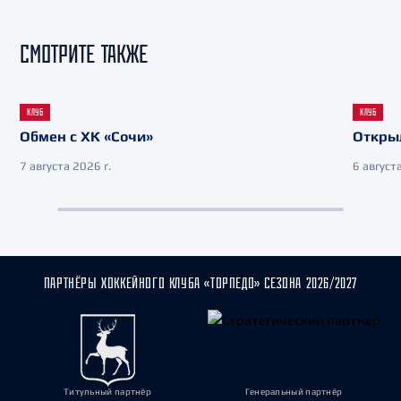
СМОТРИТЕ ТАКЖЕ
КЛУБ
КЛУБ
Обмен с ХК «Сочи»
Откры
7 августа 2026 г.
6 августа
ПАРТНЁРЫ ХОККЕЙНОГО КЛУБА «ТОРПЕДО» СЕЗОНА 2026/2027
Титульный партнёр
Генеральный партнёр