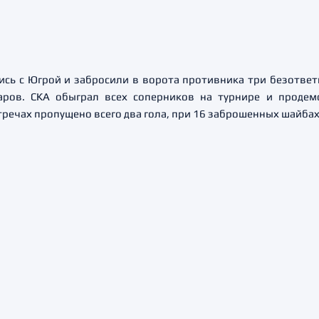
ись с Югрой и забросили в ворота противника три безотве
аров. СКА обыграл всех соперников на турнире и продем
тречах пропущено всего два гола, при 16 заброшенных шайбах