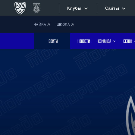
Клубы
Сайты
ЧАЙКА
ШКОЛА
Конференция «Запад»
Сайты
ВОЙТИ
НОВОСТИ
КОМАНДА
СЕЗОН
Дивизион Боброва
Лада
Видеотран
СКА
Хайлайты
Спартак
Торпедо
Текстовые
ХК Сочи
Интернет-
Дивизион Тарасова
Фотобанк
Динамо Мн
Динамо М
Приложе