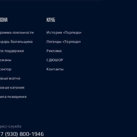
ЗОНА
КЛУБ
рамма лояльности
История «Торпедо»
ндарь болельщика
Легенды «Торпедо»
па поддержки
Реклама
исманы
СДЮШОР
сектор
Контакты
евые матчи
овые катания
ила поведения
ресс-служба
+7 (930) 800-1946