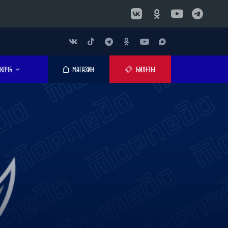
КЛУБ
МАГАЗИН
БИЛЕТЫ