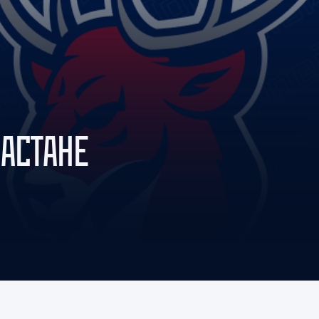
Амур
Барыс
Салават Юлаев
Сибирь
АСТАНЕ