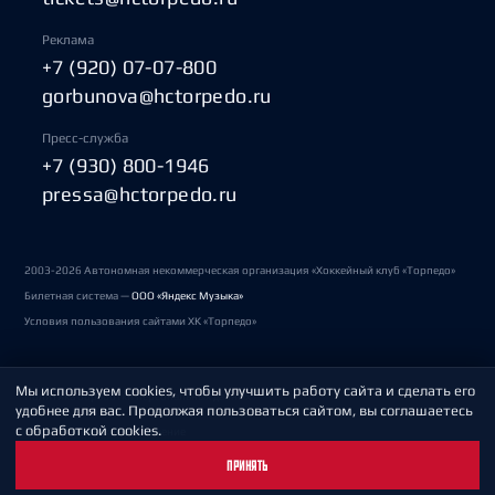
Реклама
+7 (920) 07-07-800
gorbunova@hctorpedo.ru
Пресс-служба
+7 (930) 800-1946
pressa@hctorpedo.ru
2003-2026 Автономная некоммерческая организация «Хоккейный клуб «Торпедо»
Билетная система —
ООО «Яндекс Музыка»
Условия пользования сайтами ХК «Торпедо»
Мы используем cookies, чтобы улучшить работу сайта и сделать его
Политика обработки персональных данных
удобнее для вас. Продолжая пользоваться сайтом, вы соглашаетесь
с обработкой cookies.
Пользовательское соглашение
ПРИНЯТЬ
Охрана труда