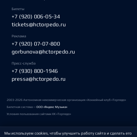
Билеты
+7 (920) 006-05-34
tickets@hctorpedo.ru
Реклама
+7 (920) 07-07-800
gorbunova@hctorpedo.ru
Пресс-служба
+7 (930) 800-1946
pressa@hctorpedo.ru
2003-2026 Автономная некоммерческая организация «Хоккейный клуб «Торпедо»
Билетная система —
ООО «Яндекс Музыка»
Условия пользования сайтами ХК «Торпедо»
Мы используем cookies, чтобы улучшить работу сайта и сделать его
Политика обработки персональных данных