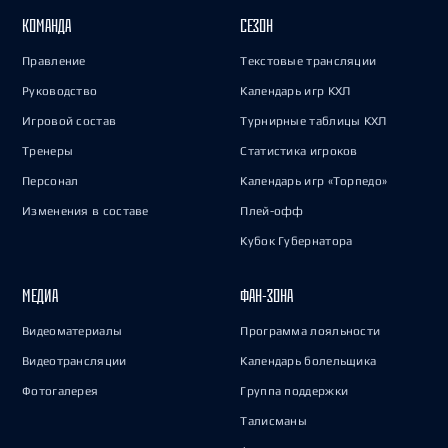
КОМАНДА
СЕЗОН
Правление
Текстовые трансляции
Руководство
Календарь игр КХЛ
Игровой состав
Турнирные таблицы КХЛ
Тренеры
Статистика игроков
Персонал
Календарь игр «Торпедо»
Изменения в составе
Плей-офф
Кубок Губернатора
МЕДИА
ФАН-ЗОНА
Видеоматериалы
Программа лояльности
Видеотрансляции
Календарь болельщика
Фотогалерея
Группа поддержки
Талисманы