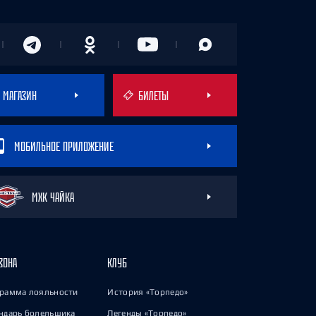
МАГАЗИН
БИЛЕТЫ
МОБИЛЬНОЕ ПРИЛОЖЕНИЕ
МХК ЧАЙКА
ЗОНА
КЛУБ
рамма лояльности
История «Торпедо»
ндарь болельщика
Легенды «Торпедо»