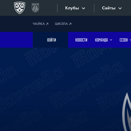
Клубы
Сайты
ЧАЙКА
ШКОЛА
Конференция «Запад»
Сайты
ВОЙТИ
НОВОСТИ
КОМАНДА
СЕЗОН
Дивизион Боброва
Лада
Видеотран
СКА
Хайлайты
Спартак
Торпедо
Текстовые
ХК Сочи
Интернет-
Дивизион Тарасова
Фотобанк
Динамо Мн
Динамо М
Приложе