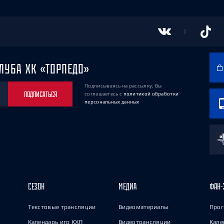
ЛУБА ХК «ТОРПЕДО»
Подписываясь на рассылку, Вы
ПОДПИСАТЬСЯ
соглашаетесь
с
политикой обработки
персональных данных
СЕЗОН
МЕДИА
ФАН-
Текстовые трансляции
Видеоматериалы
Прог
Календарь игр КХЛ
Видеотрансляции
Кале