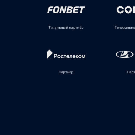
Титульный партнёр
Генеральн
Партнёр
Пар