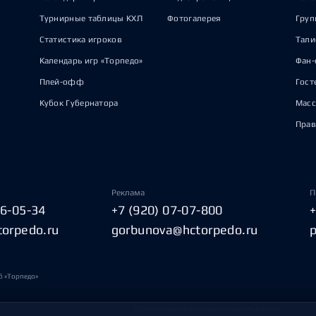
Турнирные таблицы КХЛ
Фотогалерея
Груп
Статистика игроков
Тал
Календарь игр «Торпедо»
Фан-
Плей-офф
Гост
Кубок Губернатора
Масс
Прав
Реклама
П
06-05-34
+7 (920) 07-07-800
torpedo.ru
gorbunova@hctorpedo.ru
б «Торпедо»
Политика обработки персональных данных