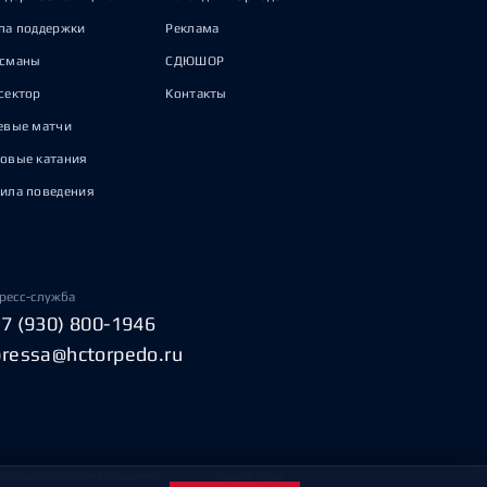
па поддержки
Реклама
исманы
СДЮШОР
сектор
Контакты
евые матчи
овые катания
ила поведения
ресс-служба
+7 (930) 800-1946
pressa@hctorpedo.ru
Пользовательское соглашение
Охрана труда