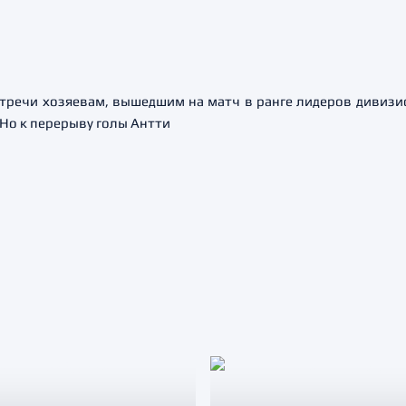
тречи хозяевам, вышедшим на матч в ранге лидеров дивизио
 Но к перерыву голы Антти