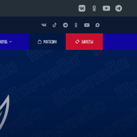
КЛУБ
МАГАЗИН
БИЛЕТЫ