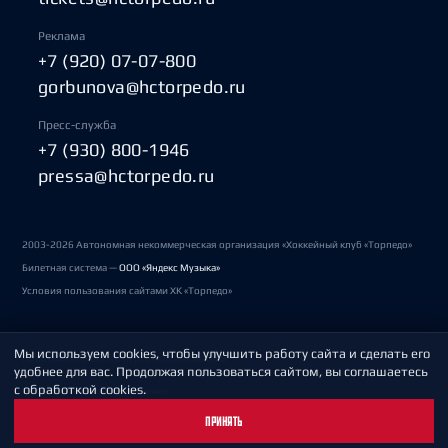
Реклама
+7 (920) 07-07-800
gorbunova@hctorpedo.ru
Пресс-служба
+7 (930) 800-1946
pressa@hctorpedo.ru
2003-2026 Автономная некоммерческая организация «Хоккейный клуб «Торпедо»
Билетная система —
ООО «Яндекс Музыка»
Условия пользования сайтами ХК «Торпедо»
Мы используем cookies, чтобы улучшить работу сайта и сделать его
Политика обработки персональных данных
удобнее для вас. Продолжая пользоваться сайтом, вы соглашаетесь
с обработкой cookies.
Пользовательское соглашение
ПРИНЯТЬ
Охрана труда