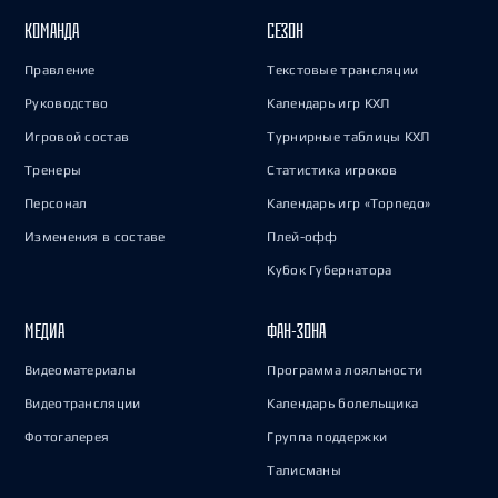
КОМАНДА
СЕЗОН
Правление
Текстовые трансляции
Руководство
Календарь игр КХЛ
Игровой состав
Турнирные таблицы КХЛ
Тренеры
Статистика игроков
Персонал
Календарь игр «Торпедо»
Изменения в составе
Плей-офф
Кубок Губернатора
МЕДИА
ФАН-ЗОНА
Видеоматериалы
Программа лояльности
Видеотрансляции
Календарь болельщика
Фотогалерея
Группа поддержки
Талисманы