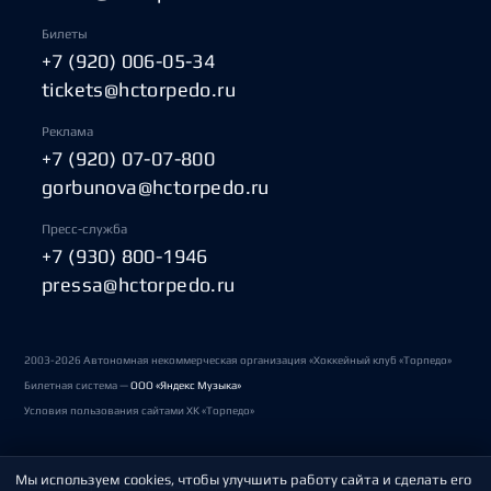
Билеты
+7 (920) 006-05-34
tickets@hctorpedo.ru
Реклама
+7 (920) 07-07-800
gorbunova@hctorpedo.ru
Пресс-служба
+7 (930) 800-1946
pressa@hctorpedo.ru
2003-2026 Автономная некоммерческая организация «Хоккейный клуб «Торпедо»
Билетная система —
ООО «Яндекс Музыка»
Условия пользования сайтами ХК «Торпедо»
Мы используем cookies, чтобы улучшить работу сайта и сделать его
Политика обработки персональных данных