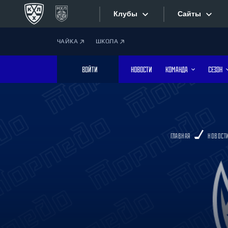
Клубы
Сайты
ЧАЙКА
ШКОЛА
Конференция «Запад»
Сайты
ВОЙТИ
НОВОСТИ
КОМАНДА
СЕЗОН
Дивизион Боброва
Лада
Видеотран
СКА
Хайлайты
Спартак
ГЛАВНАЯ
НОВОСТ
Торпедо
Текстовые
ХК Сочи
Интернет-
Дивизион Тарасова
Фотобанк
Динамо Мн
Динамо М
Приложе