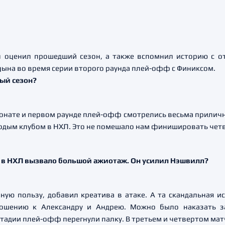
 оценил прошедший сезон, а также вспомнил историю с 
цына во время серии второго раунда плей-офф с Финиксом.
ый сезон?
онате и первом раунде плей-офф смотрелись весьма прилично
дым клубом в НХЛ. Это не помешало нам финишировать четв
а в НХЛ вызвало большой ажиотаж. Он усилил Нэшвилл?
ную пользу, добавил креатива в атаке. А та скандальная и
ношению к Александру и Андрею. Можно было наказать з
тадии плей-офф перегнули палку. В третьем и четвертом матч