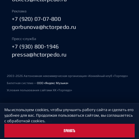
Реклама
+7 (920) 07-07-800
gorbunova@hctorpedo.ru
Пресс-служба
+7 (930) 800-1946
pressa@hctorpedo.ru
2003-2026 Автономная некоммерческая организация «Хоккейный клуб «Торпедо»
Билетная система —
ООО «Яндекс Музыка»
Условия пользования сайтами ХК «Торпедо»
Мы используем cookies, чтобы улучшить работу сайта и сделать его
Политика обработки персональных данных
удобнее для вас. Продолжая пользоваться сайтом, вы соглашаетесь
с обработкой cookies.
Пользовательское соглашение
ПРИНЯТЬ
Охрана труда