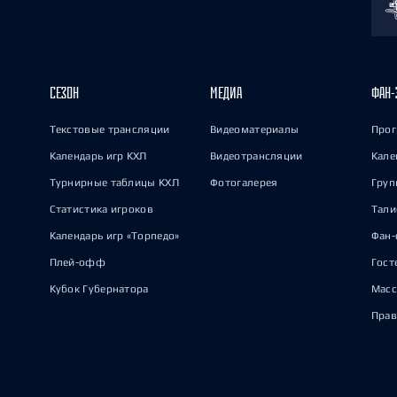
СЕЗОН
МЕДИА
ФАН-
Текстовые трансляции
Видеоматериалы
Прог
Календарь игр КХЛ
Видеотрансляции
Кале
Турнирные таблицы КХЛ
Фотогалерея
Груп
Статистика игроков
Тал
Календарь игр «Торпедо»
Фан-
Плей-офф
Гост
Кубок Губернатора
Масс
Прав