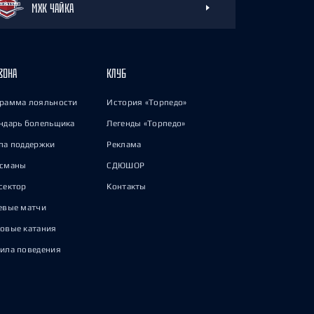
МХК ЧАЙКА
ЗОНА
КЛУБ
рамма лояльности
История «Торпедо»
ндарь болельщика
Легенды «Торпедо»
па поддержки
Реклама
исманы
СДЮШОР
сектор
Контакты
евые матчи
овые катания
ила поведения