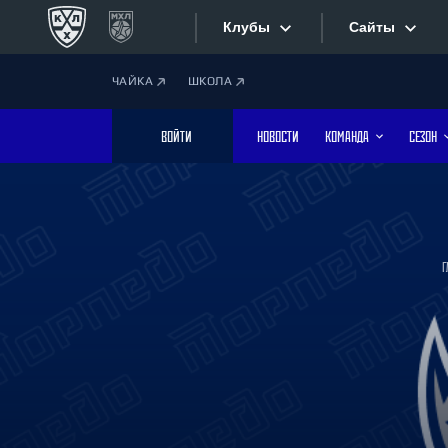
Клубы
Сайты
ЧАЙКА
ШКОЛА
Конференция «Запад»
Сайты
ВОЙТИ
НОВОСТИ
КОМАНДА
СЕЗОН
Дивизион Боброва
Лада
Видеотран
СКА
Хайлайты
Спартак
Г
Торпедо
Текстовые
ХК Сочи
Интернет-
Дивизион Тарасова
Фотобанк
Динамо Мн
Динамо М
Приложе