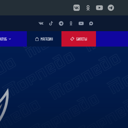
КЛУБ
МАГАЗИН
БИЛЕТЫ