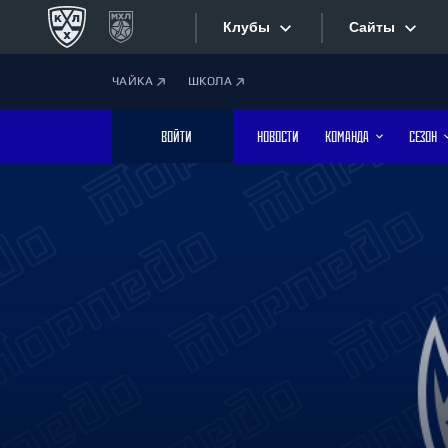
Клубы
Сайты
ЧАЙКА
ШКОЛА
Конференция «Запад»
Сайты
ВОЙТИ
НОВОСТИ
КОМАНДА
СЕЗОН
Дивизион Боброва
Лада
Видеотран
СКА
Хайлайты
Спартак
Торпедо
Текстовые
ХК Сочи
Интернет-
Дивизион Тарасова
Фотобанк
Динамо Мн
Динамо М
Приложе