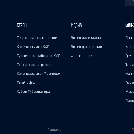
СЕЗОН
МЕДИА
ФАН-
Текстовые трансляции
Видеоматериалы
Прог
Календарь игр КХЛ
Видеотрансляции
Кале
Турнирные таблицы КХЛ
Фотогалерея
Груп
Статистика игроков
Тал
Календарь игр «Торпедо»
Фан-
Плей-офф
Гост
Кубок Губернатора
Масс
Прав
Реклама
П