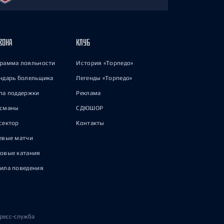
ЗОНА
КЛУБ
рамма лояльности
История «Торпедо»
ндарь болельщика
Легенды «Торпедо»
па поддержки
Реклама
исманы
СДЮШОР
сектор
Контакты
евые матчи
овые катания
ила поведения
ресс-служба