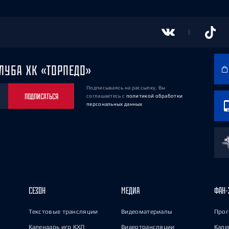
ЛУБА ХК «ТОРПЕДО»
Подписываясь на рассылку, Вы
ПОДПИСАТЬСЯ
соглашаетесь
с
политикой обработки
персональных данных
СЕЗОН
МЕДИА
ФАН-
Текстовые трансляции
Видеоматериалы
Прог
Календарь игр КХЛ
Видеотрансляции
Кале