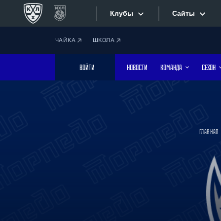
Клубы
Сайты
ЧАЙКА
ШКОЛА
Конференция «Запад»
Сайты
ВОЙТИ
НОВОСТИ
КОМАНДА
СЕЗОН
Дивизион Боброва
Лада
Видеотран
СКА
Хайлайты
Спартак
ГЛАВНАЯ
Торпедо
Текстовые
ХК Сочи
Интернет-
Дивизион Тарасова
Фотобанк
Динамо Мн
Динамо М
Приложе