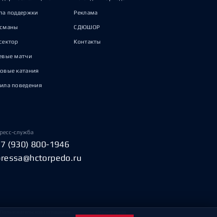
па поддержки
Реклама
исманы
СДЮШОР
сектор
Контакты
евые матчи
овые катания
ила поведения
ресс-служба
+7 (930) 800-1946
pressa@hctorpedo.ru
Пользовательское соглашение
Охрана труда