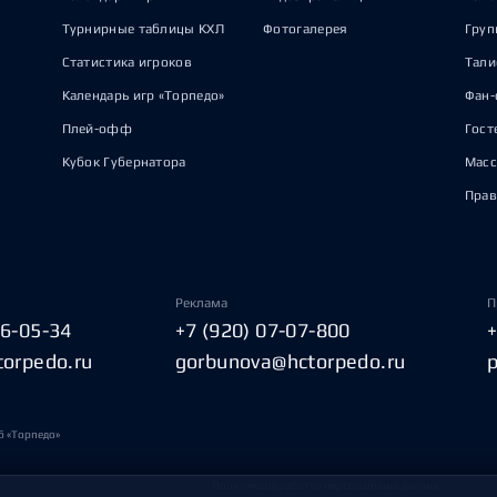
Турнирные таблицы КХЛ
Фотогалерея
Груп
Статистика игроков
Тал
Календарь игр «Торпедо»
Фан-
Плей-офф
Гост
Кубок Губернатора
Масс
Прав
Реклама
П
06-05-34
+7 (920) 07-07-800
torpedo.ru
gorbunova@hctorpedo.ru
б «Торпедо»
Политика обработки персональных данных