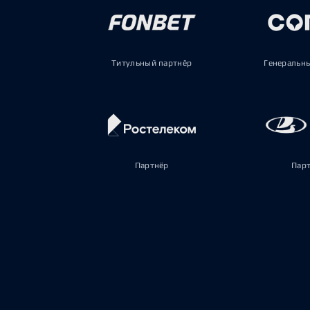
Титульный партнёр
Генеральн
Партнёр
Пар