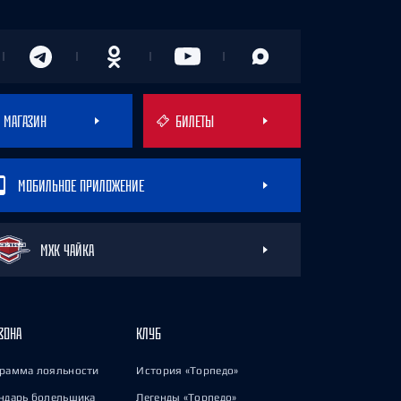
МАГАЗИН
БИЛЕТЫ
МОБИЛЬНОЕ ПРИЛОЖЕНИЕ
МХК ЧАЙКА
ЗОНА
КЛУБ
рамма лояльности
История «Торпедо»
ндарь болельщика
Легенды «Торпедо»