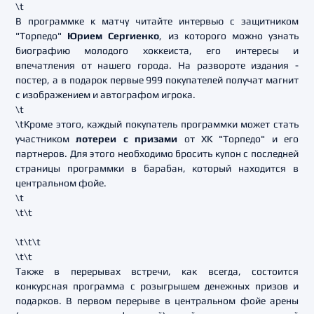
\t
В программке к матчу читайте интервью с защитником
"Торпедо"
Юрием Сергиенко
, из которого можно узнать
биографию молодого хоккеиста, его интересы и
впечатления от нашего города. На развороте издания -
постер, а в подарок первые 999 покупателей получат магнит
с изображением и автографом игрока.
\t
\tКроме этого, каждый покупатель программки может стать
участником
лотереи с призами
от ХК "Торпедо" и его
партнеров. Для этого необходимо бросить купон с последней
страницы программки в барабан, который находится в
центральном фойе.
\t
\t\t
\t\t\t
\t\t
Также в перерывах встречи, как всегда, состоится
конкурсная программа с розыгрышем денежных призов и
подарков. В первом перерыве в центральном фойе арены