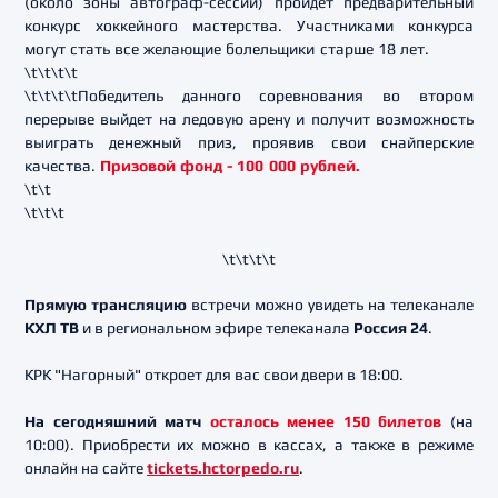
(около зоны автограф-сессий) пройдет предварительный
конкурс хоккейного мастерства. Участниками конкурса
могут стать все желающие болельщики старше 18 лет.
\t\t\t\t
\t\t\t\tПобедитель данного соревнования во втором
перерыве выйдет на ледовую арену и получит возможность
выиграть денежный приз, проявив свои снайперские
качества.
Призовой фонд - 100 000 рублей.
\t\t
\t\t\t
\t\t\t\t
Прямую трансляцию
встречи можно увидеть на телеканале
КХЛ ТВ
и в региональном эфире телеканала
Россия 24
.
КРК "Нагорный" откроет для вас свои двери в 18:00.
На сегодняшний матч
осталось менее 150 билетов
(на
10:00). Приобрести их можно в кассах, а также в режиме
онлайн на сайте
tickets.hctorpedo.ru
.