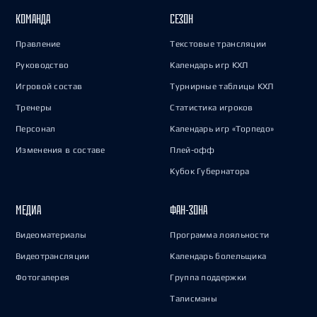
КОМАНДА
СЕЗОН
Правление
Текстовые трансляции
Руководство
Календарь игр КХЛ
Игровой состав
Турнирные таблицы КХЛ
Тренеры
Статистика игроков
Персонал
Календарь игр «Торпедо»
Изменения в составе
Плей-офф
Кубок Губернатора
МЕДИА
ФАН-ЗОНА
Видеоматериалы
Программа лояльности
Видеотрансляции
Календарь болельщика
Фотогалерея
Группа поддержки
Талисманы