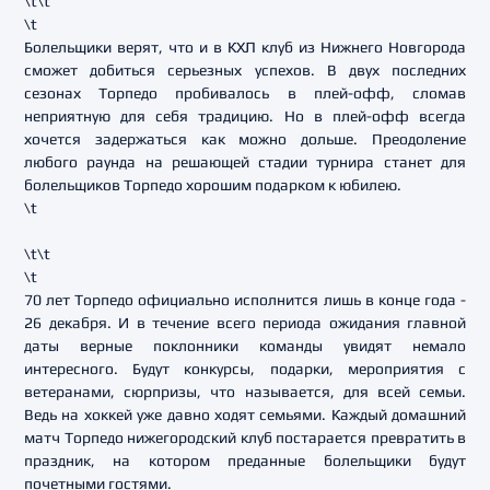
\t\t
\t
Болельщики верят, что и в КХЛ клуб из Нижнего Новгорода
сможет добиться серьезных успехов. В двух последних
сезонах Торпедо пробивалось в плей-офф, сломав
неприятную для себя традицию. Но в плей-офф всегда
хочется задержаться как можно дольше. Преодоление
любого раунда на решающей стадии турнира станет для
болельщиков Торпедо хорошим подарком к юбилею.
\t
\t\t
\t
70 лет Торпедо официально исполнится лишь в конце года -
26 декабря. И в течение всего периода ожидания главной
даты верные поклонники команды увидят немало
интересного. Будут конкурсы, подарки, мероприятия с
ветеранами, сюрпризы, что называется, для всей семьи.
Ведь на хоккей уже давно ходят семьями. Каждый домашний
матч Торпедо нижегородский клуб постарается превратить в
праздник, на котором преданные болельщики будут
почетными гостями.