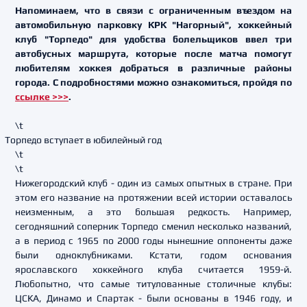
Напоминаем, что в связи с ограниченным въездом на
автомобильную парковку КРК "Нагорный", хоккейный
клуб "Торпедо" для удобства болельщиков ввел три
автобусных маршрута, которые после матча помогут
любителям хоккея добраться в различные районы
города. С подробностями можно ознакомиться, пройдя по
ссылке >>>
.
\t
Торпедо вступает в юбилейный год
\t
\t
Нижегородский клуб - один из самых опытных в стране. При
этом его название на протяжении всей истории оставалось
неизменным, а это большая редкость. Например,
сегодняшний соперник Торпедо сменил несколько названий,
а в период с 1965 по 2000 годы нынешние оппоненты даже
были одноклубниками. Кстати, годом основания
ярославского хоккейного клуба считается 1959-й.
Любопытно, что самые титулованные столичные клубы:
ЦСКА, Динамо и Спартак - были основаны в 1946 году, и