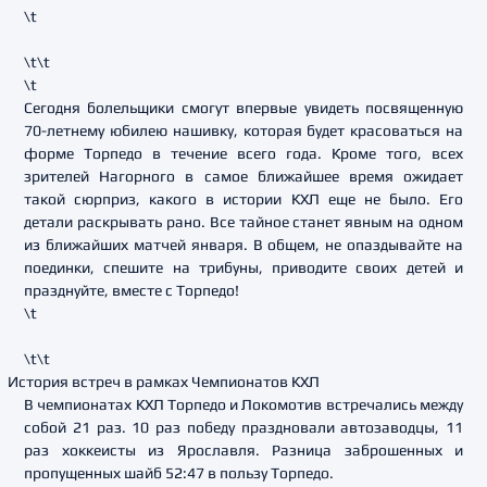
\t
\t\t
\t
Сегодня болельщики смогут впервые увидеть посвященную
70-летнему юбилею нашивку, которая будет красоваться на
форме Торпедо в течение всего года. Кроме того, всех
зрителей Нагорного в самое ближайшее время ожидает
такой сюрприз, какого в истории КХЛ еще не было. Его
детали раскрывать рано. Все тайное станет явным на одном
из ближайших матчей января. В общем, не опаздывайте на
поединки, спешите на трибуны, приводите своих детей и
празднуйте, вместе с Торпедо!
\t
\t\t
История встреч в рамках Чемпионатов КХЛ
В чемпионатах КХЛ Торпедо и Локомотив встречались между
собой 21 раз. 10 раз победу праздновали автозаводцы, 11
раз хоккеисты из Ярославля. Разница заброшенных и
пропущенных шайб 52:47 в пользу Торпедо.