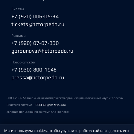
Билеты
+7 (920) 006-05-34
tickets@hctorpedo.ru
Реклама
+7 (920) 07-07-800
gorbunova@hctorpedo.ru
Пресс-служба
+7 (930) 800-1946
pressa@hctorpedo.ru
2003-2026 Автономная некоммерческая организация «Хоккейный клуб «Торпедо»
Билетная система —
ООО «Яндекс Музыка»
Условия пользования сайтами ХК «Торпедо»
Мы используем cookies, чтобы улучшить работу сайта и сделать его
Политика обработки персональных данных