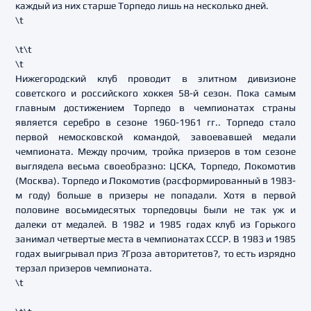
каждый из них старше Торпедо лишь на несколько дней.
\t
\t\t
\t
Нижегородский клуб проводит в элитном дивизионе
советского и российского хоккея 58-й сезон. Пока самым
главным достижением Торпедо в чемпионатах страны
является серебро в сезоне 1960-1961 гг.. Торпедо стало
первой немосковской командой, завоевавшей медали
чемпионата. Между прочим, тройка призеров в том сезоне
выглядела весьма своеобразно: ЦСКА, Торпедо, Локомотив
(Москва). Торпедо и Локомотив (расформированный в 1983-
м году) больше в призеры не попадали. Хотя в первой
половине восьмидесятых торпедовцы были не так уж и
далеки от медалей. В 1982 и 1985 годах клуб из Горького
занимал четвертые места в чемпионатах СССР. В 1983 и 1985
годах выигрывал приз ?Гроза авторитетов?, то есть изрядно
терзал призеров чемпионата.
\t