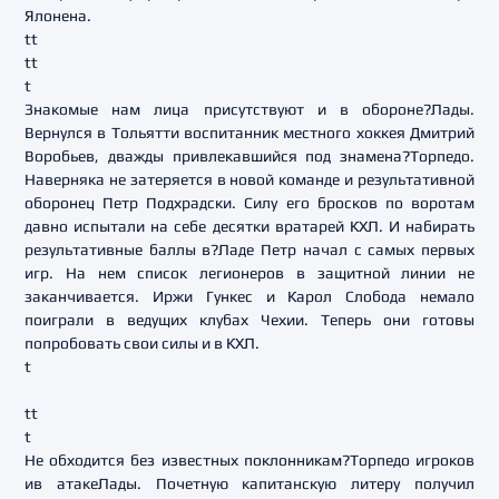
Ялонена.
tt
tt
t
Знакомые нам лица присутствуют и в обороне?Лады.
Вернулся в Тольятти воспитанник местного хоккея Дмитрий
Воробьев, дважды привлекавшийся под знамена?Торпедо.
Наверняка не затеряется в новой команде и результативной
оборонец Петр Подхрадски. Силу его бросков по воротам
давно испытали на себе десятки вратарей КХЛ. И набирать
результативные баллы в?Ладе Петр начал с самых первых
игр. На нем список легионеров в защитной линии не
заканчивается. Иржи Гункес и Карол Слобода немало
поиграли в ведущих клубах Чехии. Теперь они готовы
попробовать свои силы и в КХЛ.
t
tt
t
Не обходится без известных поклонникам?Торпедо игроков
ив атакеЛады. Почетную капитанскую литеру получил