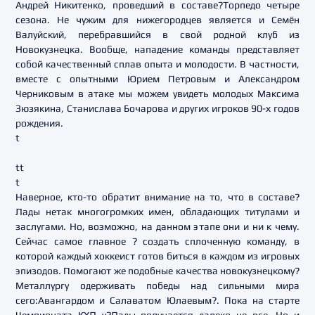
Андрей Никитенко, проведший в составе?Торпедо четыре
сезона. Не чужим для нижегородцев является и Семён
Валуйский, перебравшийся в свой родной клуб из
Новокузнецка. Вообще, нападение команды представляет
собой качественный сплав опыта и молодости. В частности,
вместе с опытными Юрием Петровым и Александром
Черниковым в атаке мы можем увидеть молодых Максима
Зюзякина, Станислава Бочарова и других игроков 90-х годов
рождения.
t
tt
t
Наверное, кто-то обратит внимание на то, что в составе?
Лады нетак многогромких имен, обладающих титулами и
заслугами. Но, возможно, на данном этапе они и ни к чему.
Сейчас самое главное ? создать сплоченную команду, в
которой каждый хоккеист готов биться в каждом из игровых
эпизодов. Помогают же подобные качества новокузнецкому?
Металлургу одерживать победы над сильными мира
сего:Авангардом и Салаватом Юлаевым?. Пока на старте