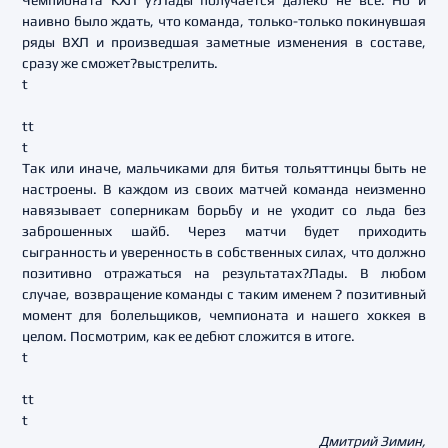
Чемпионата КХЛ у?Лады получается далеко не все. Но и
наивно было ждать, что команда, только-только покинувшая
ряды ВХЛ и произведшая заметные изменения в составе,
сразу же сможет?выстрелить.
t
tt
t
Так или иначе, мальчиками для битья тольяттинцы быть не
настроены. В каждом из своих матчей команда неизменно
навязывает соперникам борьбу и не уходит со льда без
заброшенных шайб. Через матчи будет приходить
сыгранность и уверенность в собственных силах, что должно
позитивно отражаться на результатах?Лады. В любом
случае, возвращение команды с таким именем ? позитивный
момент для болельщиков, чемпионата и нашего хоккея в
целом. Посмотрим, как ее дебют сложится в итоге.
t
tt
t
Дмитрий Зимин,