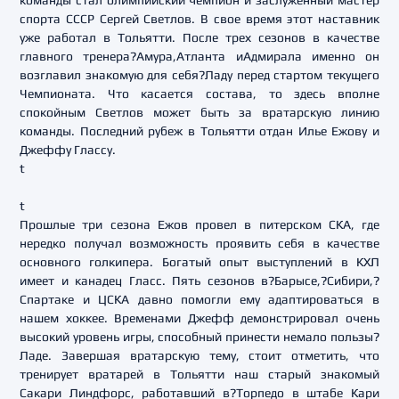
команды стал олимпийский чемпион и заслуженный мастер
спорта СССР Сергей Светлов. В свое время этот наставник
уже работал в Тольятти. После трех сезонов в качестве
главного тренера?Амура,Атланта иАдмирала именно он
возглавил знакомую для себя?Ладу перед стартом текущего
Чемпионата. Что касается состава, то здесь вполне
спокойным Светлов может быть за вратарскую линию
команды. Последний рубеж в Тольятти отдан Илье Ежову и
Джеффу Глассу.
t
t
Прошлые три сезона Ежов провел в питерском СКА, где
нередко получал возможность проявить себя в качестве
основного голкипера. Богатый опыт выступлений в КХЛ
имеет и канадец Гласс. Пять сезонов в?Барысе,?Сибири,?
Спартаке и ЦСКА давно помогли ему адаптироваться в
нашем хоккее. Временами Джефф демонстрировал очень
высокий уровень игры, способный принести немало пользы?
Ладе. Завершая вратарскую тему, стоит отметить, что
тренирует вратарей в Тольятти наш старый знакомый
Сакари Линдфорс, работавший в?Торпедо в штабе Кари