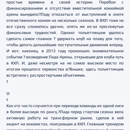
простые времена в своей истории. Перебои с
финансированием и отсутствие вместительной хоккейной
арены вынудило?Ладу отказаться от выступлений в элите
отечественного хоккея на несколько сезонов. В ВХЛ тоже не
все сразу сложилось удачно, опять же из-за пресловутых
финансовых трудностей. Однако тольяттинцам удалось
сделать самое главное ? удержать клуб на плаву для того,
чтобы делать дальнейшие поступательные движения вперед.
И вот, наконец, в 2013 году произошло знаменательное
событие ? возведение Лада-Арены, открывшее для клуба путь
в КХЛ. И, даже несмотря на не самое высокое место по
итогам прошлого первенства в?Вышке, здесь тольяттинцев
встретили с распростертыми объятиями.
t
tt
t
Как это часто случается при переходе команды из одной лиги
в более высокую по рангу,?Лада перед стартом сезона вела
активную работу на трансферном рынке, сделав в ней
акцент на хоккеистах, поигравших в КХЛ. Главным тренером