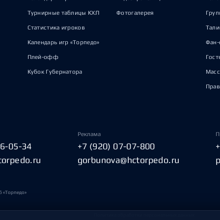
Турнирные таблицы КХЛ
Фотогалерея
Груп
Статистика игроков
Тал
Календарь игр «Торпедо»
Фан-
Плей-офф
Гост
Кубок Губернатора
Масс
Прав
Реклама
П
06-05-34
+7 (920) 07-07-800
torpedo.ru
gorbunova@hctorpedo.ru
б «Торпедо»
Политика обработки персональных данных