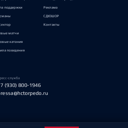
па поддержки
Реклама
исманы
СДЮШОР
сектор
Контакты
евые матчи
овые катания
ила поведения
ресс-служба
+7 (930) 800-1946
pressa@hctorpedo.ru
Пользовательское соглашение
Охрана труда