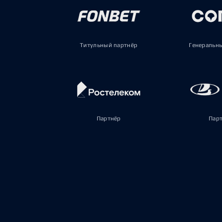
Титульный партнёр
Генеральн
Партнёр
Пар