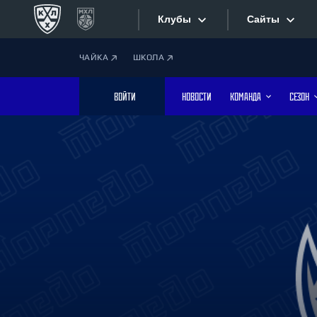
Клубы
Сайты
ЧАЙКА
ШКОЛА
Конференция «Запад»
Сайты
ВОЙТИ
НОВОСТИ
КОМАНДА
СЕЗОН
Дивизион Боброва
Лада
Видеотран
СКА
Хайлайты
Спартак
Торпедо
Текстовые
ХК Сочи
Интернет-
Дивизион Тарасова
Фотобанк
Динамо Мн
Динамо М
Приложе