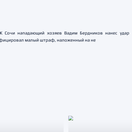
ХК Сочи нападающий хозяев Вадим Бердников нанес удар 
фицировал малый штраф, наложенный на не