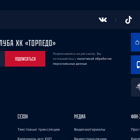
ЛУБА ХК «ТОРПЕДО»
Подписываясь на рассылку, Вы
ПОДПИСАТЬСЯ
соглашаетесь
с
политикой обработки
персональных данных
СЕЗОН
МЕДИА
ФАН-
Текстовые трансляции
Видеоматериалы
Прог
Календарь игр КХЛ
Видеотрансляции
Кале