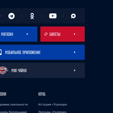
МАГАЗИН
БИЛЕТЫ
МОБИЛЬНОЕ ПРИЛОЖЕНИЕ
МХК ЧАЙКА
ЗОНА
КЛУБ
рамма лояльности
История «Торпедо»
ндарь болельщика
Легенды «Торпедо»