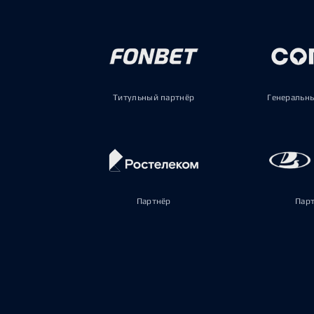
Титульный партнёр
Генеральн
Партнёр
Пар