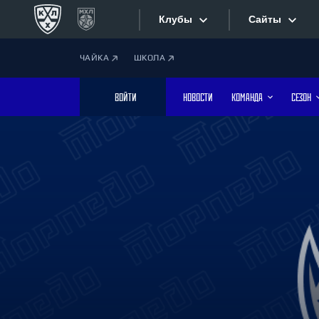
Клубы
Сайты
ЧАЙКА
ШКОЛА
Конференция «Запад»
Сайты
ВОЙТИ
НОВОСТИ
КОМАНДА
СЕЗОН
Дивизион Боброва
Лада
Видеотран
СКА
Хайлайты
Спартак
Торпедо
Текстовые
ХК Сочи
Интернет-
Дивизион Тарасова
Фотобанк
Динамо Мн
Динамо М
Приложе