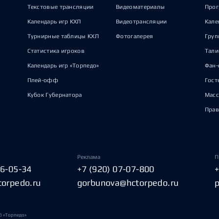
Текстовые трансляции
Видеоматериалы
Прог
Календарь игр КХЛ
Видеотрансляции
Кале
Турнирные таблицы КХЛ
Фотогалерея
Груп
Статистика игроков
Тал
Календарь игр «Торпедо»
Фан-
Плей-офф
Гост
Кубок Губернатора
Масс
Прав
Реклама
П
06-05-34
+7 (920) 07-07-800
torpedo.ru
gorbunova@hctorpedo.ru
б «Торпедо»