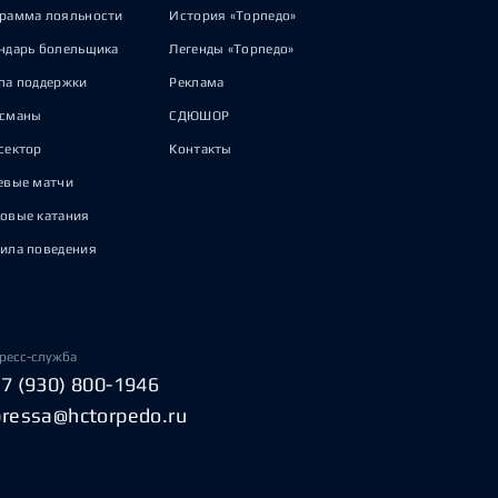
рамма лояльности
История «Торпедо»
ндарь болельщика
Легенды «Торпедо»
па поддержки
Реклама
исманы
СДЮШОР
сектор
Контакты
евые матчи
овые катания
ила поведения
ресс-служба
+7 (930) 800-1946
pressa@hctorpedo.ru