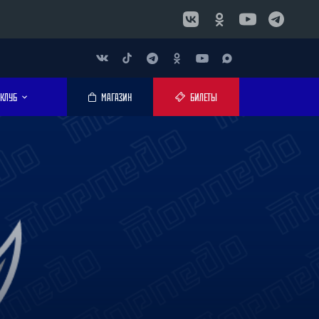
КЛУБ
МАГАЗИН
БИЛЕТЫ