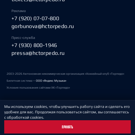
Реклама
+7 (920) 07-07-800
gorbunova@hctorpedo.ru
Пресс-служба
+7 (930) 800-1946
pressa@hctorpedo.ru
2003-2026 Автономная некоммерческая организация «Хоккейный клуб «Торпедо»
Билетная система —
ООО «Яндекс Музыка»
Условия пользования сайтами ХК «Торпедо»
Мы используем cookies, чтобы улучшить работу сайта и сделать его
Политика обработки персональных данных
удобнее для вас. Продолжая пользоваться сайтом, вы соглашаетесь
с обработкой cookies.
Пользовательское соглашение
ПРИНЯТЬ
Охрана труда