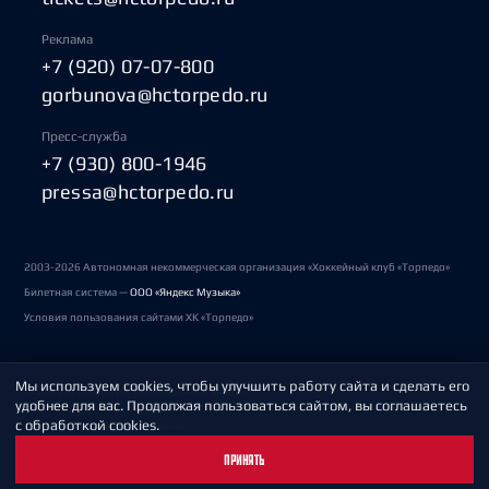
Реклама
+7 (920) 07-07-800
gorbunova@hctorpedo.ru
Пресс-служба
+7 (930) 800-1946
pressa@hctorpedo.ru
2003-2026 Автономная некоммерческая организация «Хоккейный клуб «Торпедо»
Билетная система —
ООО «Яндекс Музыка»
Условия пользования сайтами ХК «Торпедо»
Мы используем cookies, чтобы улучшить работу сайта и сделать его
Политика обработки персональных данных
удобнее для вас. Продолжая пользоваться сайтом, вы соглашаетесь
с обработкой cookies.
Пользовательское соглашение
ПРИНЯТЬ
Охрана труда