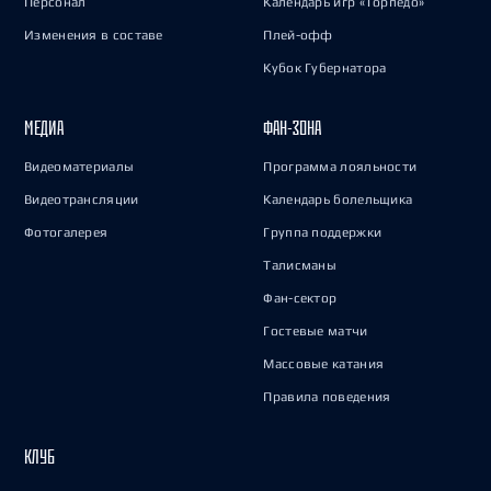
Персонал
Календарь игр «Торпедо»
Изменения в составе
Плей-офф
Кубок Губернатора
МЕДИА
ФАН-ЗОНА
Видеоматериалы
Программа лояльности
Видеотрансляции
Календарь болельщика
Фотогалерея
Группа поддержки
Талисманы
Фан-сектор
Гостевые матчи
Массовые катания
Правила поведения
КЛУБ