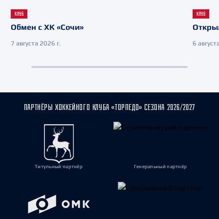
КЛУБ
КЛУБ
Обмен с ХК «Сочи»
Откры
7 августа 2026 г.
6 августа
ПАРТНЁРЫ ХОККЕЙНОГО КЛУБА «ТОРПЕДО» СЕЗОНА 2026/2027
Титульный партнёр
Генеральный партнёр