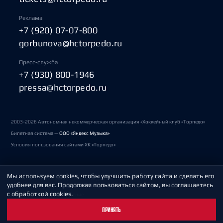
Реклама
+7 (920) 07-07-800
gorbunova@hctorpedo.ru
Пресс-служба
+7 (930) 800-1946
pressa@hctorpedo.ru
2003-2026 Автономная некоммерческая организация «Хоккейный клуб «Торпедо»
Билетная система —
ООО «Яндекс Музыка»
Условия пользования сайтами ХК «Торпедо»
Мы используем cookies, чтобы улучшить работу сайта и сделать его
Политика обработки персональных данных
удобнее для вас. Продолжая пользоваться сайтом, вы соглашаетесь
с обработкой cookies.
Пользовательское соглашение
ПРИНЯТЬ
Охрана труда