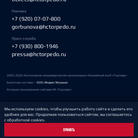
Реклама
+7 (920) 07-07-800
gorbunova@hctorpedo.ru
Пресс-служба
+7 (930) 800-1946
pressa@hctorpedo.ru
2003-2026 Автономная некоммерческая организация «Хоккейный клуб «Торпедо»
Билетная система —
ООО «Яндекс Музыка»
Условия пользования сайтами ХК «Торпедо»
Мы используем cookies, чтобы улучшить работу сайта и сделать его
Политика обработки персональных данных
удобнее для вас. Продолжая пользоваться сайтом, вы соглашаетесь
с обработкой cookies.
Пользовательское соглашение
ПРИНЯТЬ
Охрана труда