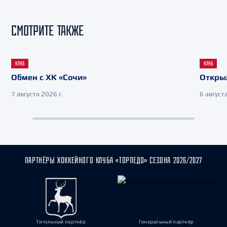
СМОТРИТЕ ТАКЖЕ
КЛУБ
КЛУБ
Обмен с ХК «Сочи»
Откры
7 августа 2026 г.
6 августа
ПАРТНЁРЫ ХОККЕЙНОГО КЛУБА «ТОРПЕДО» СЕЗОНА 2026/2027
Титульный партнёр
Генеральный партнёр