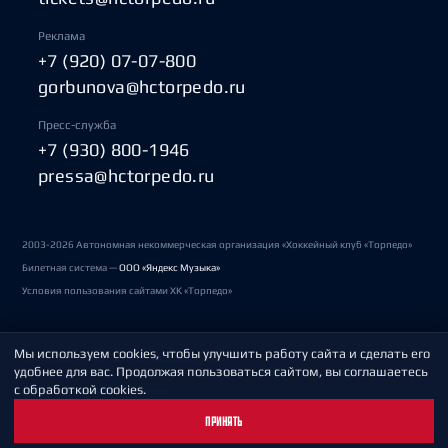
Реклама
+7 (920) 07-07-800
gorbunova@hctorpedo.ru
Пресс-служба
+7 (930) 800-1946
pressa@hctorpedo.ru
2003-2026 Автономная некоммерческая организация «Хоккейный клуб «Торпедо»
Билетная система —
ООО «Яндекс Музыка»
Условия пользования сайтами ХК «Торпедо»
Мы используем cookies, чтобы улучшить работу сайта и сделать его
Политика обработки персональных данных
удобнее для вас. Продолжая пользоваться сайтом, вы соглашаетесь
с обработкой cookies.
Пользовательское соглашение
ПРИНЯТЬ
Охрана труда