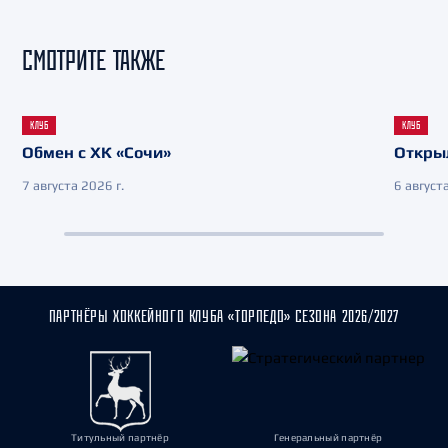
СМОТРИТЕ ТАКЖЕ
КЛУБ
КЛУБ
Обмен с ХК «Сочи»
Откры
7 августа 2026 г.
6 августа
ПАРТНЁРЫ ХОККЕЙНОГО КЛУБА «ТОРПЕДО» СЕЗОНА 2026/2027
Титульный партнёр
Генеральный партнёр