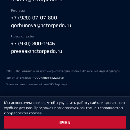
Реклама
+7 (920) 07-07-800
gorbunova@hctorpedo.ru
Пресс-служба
+7 (930) 800-1946
pressa@hctorpedo.ru
2003-2026 Автономная некоммерческая организация «Хоккейный клуб «Торпедо»
Билетная система —
ООО «Яндекс Музыка»
Условия пользования сайтами ХК «Торпедо»
Мы используем cookies, чтобы улучшить работу сайта и сделать его
Политика обработки персональных данных
удобнее для вас. Продолжая пользоваться сайтом, вы соглашаетесь
с обработкой cookies.
Пользовательское соглашение
ПРИНЯТЬ
Охрана труда