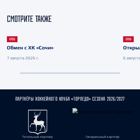
СМОТРИТЕ ТАКЖЕ
КЛУБ
КЛУБ
Обмен с ХК «Сочи»
Откры
7 августа 2026 г.
6 августа
ПАРТНЁРЫ ХОККЕЙНОГО КЛУБА «ТОРПЕДО» СЕЗОНА 2026/2027
Титульный партнёр
Генеральный партнёр