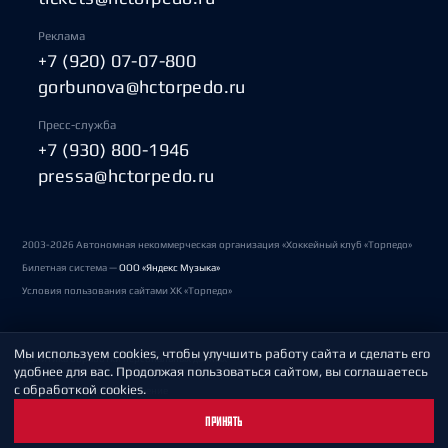
Реклама
+7 (920) 07-07-800
gorbunova@hctorpedo.ru
Пресс-служба
+7 (930) 800-1946
pressa@hctorpedo.ru
2003-2026 Автономная некоммерческая организация «Хоккейный клуб «Торпедо»
Билетная система —
ООО «Яндекс Музыка»
Условия пользования сайтами ХК «Торпедо»
Мы используем cookies, чтобы улучшить работу сайта и сделать его
Политика обработки персональных данных
удобнее для вас. Продолжая пользоваться сайтом, вы соглашаетесь
с обработкой cookies.
Пользовательское соглашение
ПРИНЯТЬ
Охрана труда