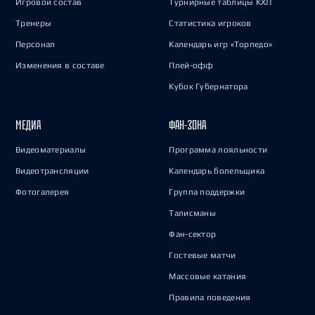
Игровой состав
Турнирные таблицы КХЛ
Тренеры
Статистика игроков
Персонал
Календарь игр «Торпедо»
Изменения в составе
Плей-офф
Кубок Губернатора
МЕДИА
ФАН-ЗОНА
Видеоматериалы
Программа лояльности
Видеотрансляции
Календарь болельщика
Фотогалерея
Группа поддержки
Талисманы
Фан-сектор
Гостевые матчи
Массовые катания
Правила поведения