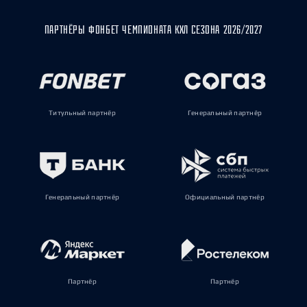
ПАРТНЁРЫ ФОНБЕТ ЧЕМПИОНАТА КХЛ СЕЗОНА 2026/2027
Титульный партнёр
Генеральный партнёр
Генеральный партнёр
Официальный партнёр
Партнёр
Партнёр