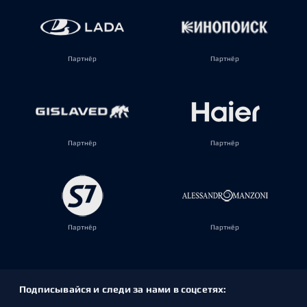
Партнёр
Партнёр
Партнёр
Партнёр
Партнёр
Партнёр
Подписывайся и следи за нами в соцсетях: