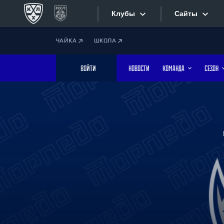
Клубы
Сайты
ЧАЙКА
ШКОЛА
Конференция «Запад»
Сайты
ВОЙТИ
НОВОСТИ
КОМАНДА
СЕЗОН
Дивизион Боброва
Лада
Видеотран
СКА
Хайлайты
Спартак
Торпедо
Текстовые
ХК Сочи
Интернет-
Дивизион Тарасова
Фотобанк
Динамо Мн
Динамо М
Приложе