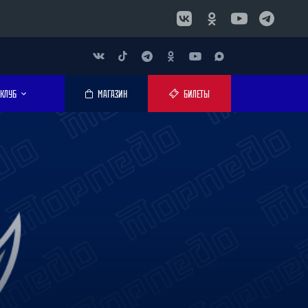
КЛУБ
МАГАЗИН
БИЛЕТЫ