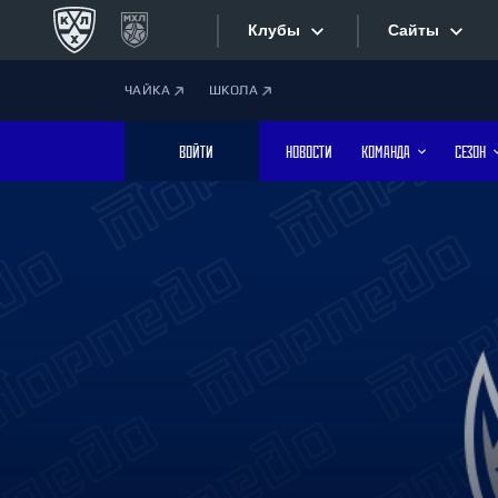
Клубы
Сайты
ЧАЙКА
ШКОЛА
Конференция «Запад»
Сайты
ВОЙТИ
НОВОСТИ
КОМАНДА
СЕЗОН
Дивизион Боброва
Лада
Видеотран
СКА
Хайлайты
Спартак
Торпедо
Текстовые
ХК Сочи
Интернет-
Дивизион Тарасова
Фотобанк
Динамо Мн
Динамо М
Приложе