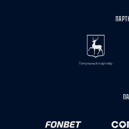
ПАРТ
Титульный партнёр
ПА