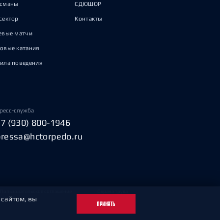
исманы
СДЮШОР
сектор
Контакты
евые матчи
овые катания
ила поведения
ресс-служба
+7 (930) 800-1946
pressa@hctorpedo.ru
Пользовательское соглашение
Охрана труда
 сайтом, вы
ПРИНЯТЬ