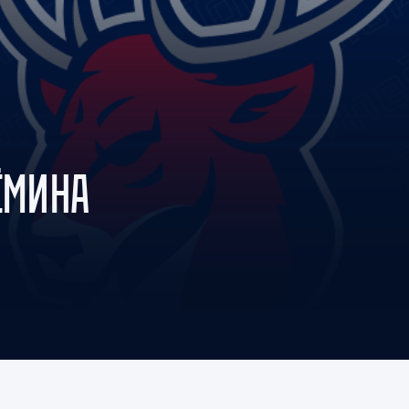
Амур
Барыс
Салават Юлаев
Сибирь
ЁМИНА