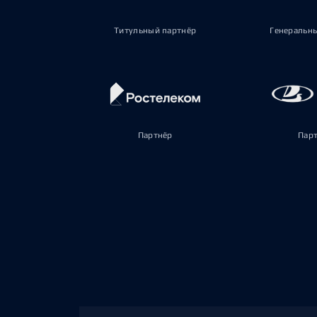
Титульный партнёр
Генеральн
Партнёр
Пар