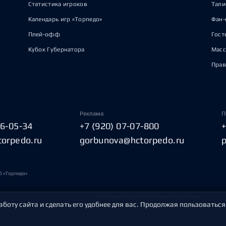
Статистика игроков
Тал
Календарь игр «Торпедо»
Фан-
Плей-офф
Гост
Кубок Губернатора
Масс
Прав
Реклама
П
06-05-34
+7 (920) 07-07-800
torpedo.ru
gorbunova@hctorpedo.ru
б «Торпедо»
Политика обработки персональных данных
аботу сайта и сделать его удобнее для вас. Продолжая пользоваться