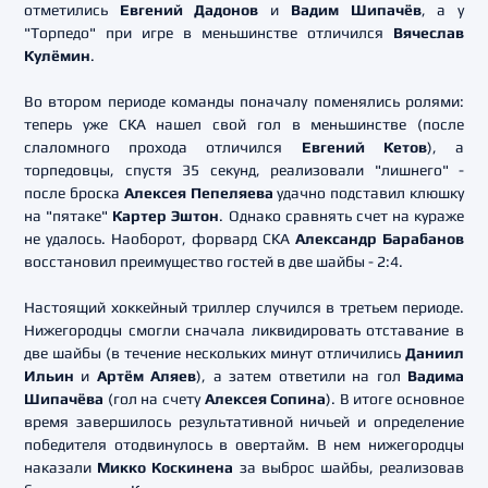
отметились
Евгений Дадонов
и
Вадим Шипачёв
, а у
"Торпедо" при игре в меньшинстве отличился
Вячеслав
Кулёмин
.
Во втором периоде команды поначалу поменялись ролями:
теперь уже СКА нашел свой гол в меньшинстве (после
слаломного прохода отличился
Евгений Кетов
), а
торпедовцы, спустя 35 секунд, реализовали "лишнего" -
после броска
Алексея Пепеляева
удачно подставил клюшку
на "пятаке"
Картер Эштон
. Однако сравнять счет на кураже
не удалось. Наоборот, форвард СКА
Александр Барабанов
восстановил преимущество гостей в две шайбы - 2:4.
Настоящий хоккейный триллер случился в третьем периоде.
Нижегородцы смогли сначала ликвидировать отставание в
две шайбы (в течение нескольких минут отличились
Даниил
Ильин
и
Артём Аляев
), а затем ответили на гол
Вадима
Шипачёва
(гол на счету
Алексея Сопина
). В итоге основное
время завершилось результативной ничьей и определение
победителя отодвинулось в овертайм. В нем нижегородцы
наказали
Микко Коскинена
за выброс шайбы, реализовав