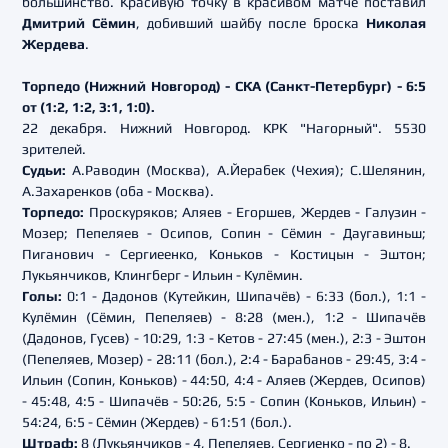
большинство. Красивую точку в красивом матче поставил
Дмитрий Сёмин
, добивший шайбу после броска
Николая
Жердева
.
Торпедо (Нижний Новгород) - СКА (Санкт-Петербург) - 6:5
от (1:2, 1:2, 3:1, 1:0).
22 декабря. Нижний Новгород. КРК "Нагорный". 5530
зрителей.
Судьи:
А.Раводин (Москва), А.Йерабек (Чехия); С.Шелянин,
А.Захаренков (оба - Москва).
Торпедо:
Проскуряков; Аляев - Егоршев, Жердев - Галузин -
Мозер; Пепеляев - Осипов, Сопин - Сёмин - Даугавиньш;
Пиганович - Сергиеенко, Коньков - Костицын - Эштон;
Лукьянчиков, Клингберг - Ильин - Кулёмин.
Голы:
0:1 - Дадонов (Кутейкин, Шипачёв) - 6:33 (бол.), 1:1 -
Кулёмин (Сёмин, Пепеляев) - 8:28 (мен.), 1:2 - Шипачёв
(Дадонов, Гусев) - 10:29, 1:3 - Кетов - 27:45 (мен.), 2:3 - Эштон
(Пепеляев, Мозер) - 28:11 (бол.), 2:4 - Барабанов - 29:45, 3:4 -
Ильин (Сопин, Коньков) - 44:50, 4:4 - Аляев (Жердев, Осипов)
- 45:48, 4:5 - Шипачёв - 50:26, 5:5 - Сопин (Коньков, Ильин) -
54:24, 6:5 - Сёмин (Жердев) - 61:51 (бол.).
Штраф:
8 (Лукьянчиков - 4, Пепеляев, Сергиенко - по 2) - 8.