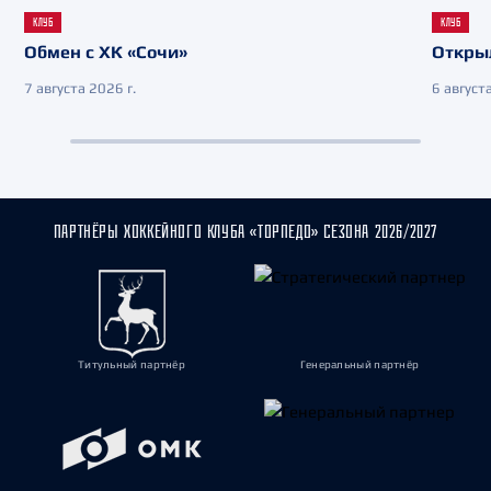
КЛУБ
КЛУБ
Обмен с ХК «Сочи»
Откры
7 августа 2026 г.
6 августа
ПАРТНЁРЫ ХОККЕЙНОГО КЛУБА «ТОРПЕДО» СЕЗОНА 2026/2027
Титульный партнёр
Генеральный партнёр