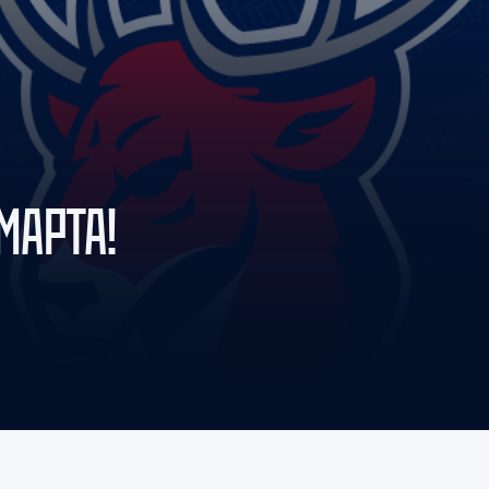
Амур
Барыс
Салават Юлаев
Сибирь
МАРТА!