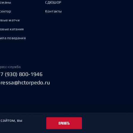
исманы
СДЮШОР
сектор
Контакты
евые матчи
овые катания
ила поведения
ресс-служба
+7 (930) 800-1946
pressa@hctorpedo.ru
Пользовательское соглашение
Охрана труда
 сайтом, вы
ПРИНЯТЬ