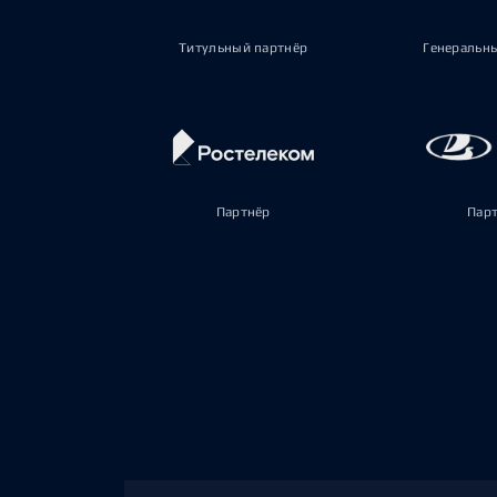
Титульный партнёр
Генеральн
Партнёр
Пар