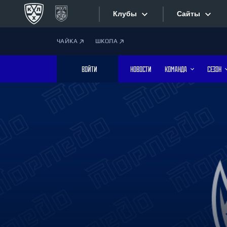
Клубы
Сайты
ЧАЙКА
ШКОЛА
Конференция «Запад»
Сайты
ВОЙТИ
НОВОСТИ
КОМАНДА
СЕЗОН
Дивизион Боброва
Лада
Видеотран
СКА
Хайлайты
Спартак
Торпедо
Текстовые
ХК Сочи
Интернет-
Дивизион Тарасова
Фотобанк
Динамо Мн
Динамо М
Приложе