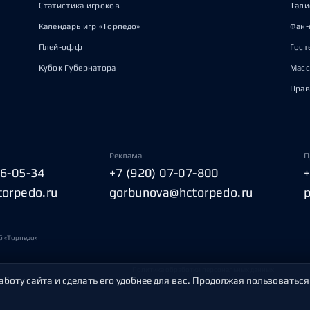
Статистика игроков
Тал
Календарь игр «Торпедо»
Фан-
Плей-офф
Гост
Кубок Губернатора
Масс
Прав
Реклама
П
06-05-34
+7 (920) 07-07-800
torpedo.ru
gorbunova@hctorpedo.ru
б «Торпедо»
Политика обработки персональных данных
аботу сайта и сделать его удобнее для вас. Продолжая пользоваться