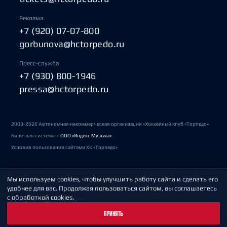
Реклама
+7 (920) 07-07-800
gorbunova@hctorpedo.ru
Пресс-служба
+7 (930) 800-1946
pressa@hctorpedo.ru
2003-2026 Автономная некоммерческая организация «Хоккейный клуб «Торпедо»
Билетная система —
ООО «Яндекс Музыка»
Условия пользования сайтами ХК «Торпедо»
Мы используем cookies, чтобы улучшить работу сайта и сделать его
Политика обработки персональных данных
удобнее для вас. Продолжая пользоваться сайтом, вы соглашаетесь
с обработкой cookies.
Пользовательское соглашение
ПРИНЯТЬ
Охрана труда