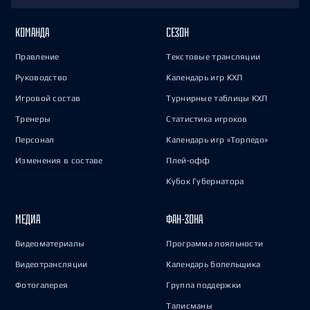
КОМАНДА
СЕЗОН
Правление
Текстовые трансляции
Руководство
Календарь игр КХЛ
Игровой состав
Турнирные таблицы КХЛ
Тренеры
Статистика игроков
Персонал
Календарь игр «Торпедо»
Изменения в составе
Плей-офф
Кубок Губернатора
МЕДИА
ФАН-ЗОНА
Видеоматериалы
Программа лояльности
Видеотрансляции
Календарь болельщика
Фотогалерея
Группа поддержки
Талисманы