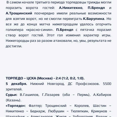
В самом начале третьего периода торпедовцы трижды могли
поразить ворота гостей:
А.Никитекно
,
П.Брендл
и
А.Трощинский
поочередно имели реальные возможности
для взятия ворот, но не смогли переиграть
К.Барулина
. Но
все же до конца матча нижегородцам удалось огорчить
голкипера «красно-синих».
П.Брендл
с пятачка поразил
створ ворот гостей. Этот гол изменил характер игры.
Нижегородцы раз за разом атаковали, но, увы, результата не
достигли.
ТОРПЕДО – ЦСКА (Москва) - 2:4 (1:2, 0:2, 1:0).
5 декабря.
Нижний Новгород, ДС Профсоюзов. 5500
зрителей.
Судьи:
В.Гашилов, Г.Лазарев (оба – Пермь), А.Кабиров
(Казань).
«Торпедо»:
Фалтер; Трощинский – Королев, Шастин –
Никитенко – Беднарж, Любушин – Тюляпкин, Крикунов –
Шахрайчук – Александров, Жуков – Заболотнев, Радчук –