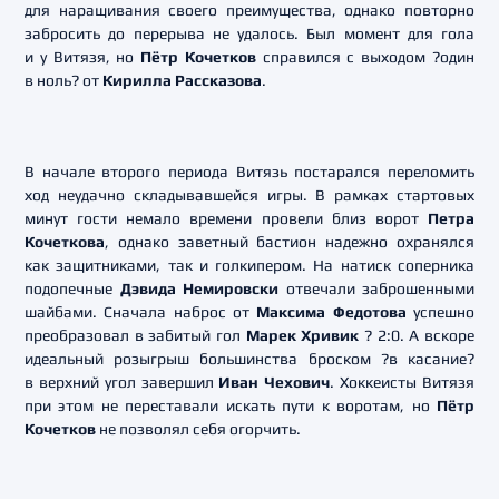
для наращивания своего преимущества, однако повторно
забросить до перерыва не удалось. Был момент для гола
и у Витязя, но
Пётр Кочетков
справился с выходом ?один
в ноль? от
Кирилла Рассказова
.
В начале второго периода Витязь постарался переломить
ход неудачно складывавшейся игры. В рамках стартовых
минут гости немало времени провели близ ворот
Петра
Кочеткова
, однако заветный бастион надежно охранялся
как защитниками, так и голкипером. На натиск соперника
подопечные
Дэвида Немировски
отвечали заброшенными
шайбами. Сначала наброс от
Максима Федотова
успешно
преобразовал в забитый гол
Марек Хривик
? 2:0. А вскоре
идеальный розыгрыш большинства броском ?в касание?
в верхний угол завершил
Иван Чехович
. Хоккеисты Витязя
при этом не переставали искать пути к воротам, но
Пётр
Кочетков
не позволял себя огорчить.