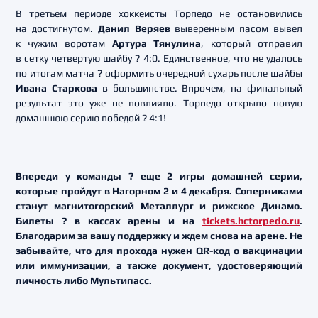
В третьем периоде хоккеисты Торпедо не остановились
на достигнутом.
Данил Веряев
выверенным пасом вывел
к чужим воротам
Артура Тянулина
, который отправил
в сетку четвертую шайбу ? 4:0. Единственное, что не удалось
по итогам матча ? оформить очередной сухарь после шайбы
Ивана Старкова
в большинстве. Впрочем, на финальный
результат это уже не повлияло. Торпедо открыло новую
домашнюю серию победой ? 4:1!
Впереди у команды ? еще 2 игры домашней серии,
которые пройдут в Нагорном 2 и 4 декабря. Соперниками
станут магнитогорский Металлург и рижское Динамо.
Билеты ? в кассах арены и на
tickets.hctorpedo.ru
.
Благодарим за вашу поддержку и ждем снова на арене. Не
забывайте, что для прохода нужен QR-код о вакцинации
или иммунизации, а также документ, удостоверяющий
личность либо Мультипасс.