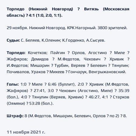
Торпедо (Нижний Новгород) ? Витязь (Московская
область) ? 4:1 (1:0, 2:0
, 1:1).
29 ноября. Нижний Новгород. КРК Нагорный. 3800 зрителей.
Судьи:
С. Беляев, К.Оленин; К.Горденко, А.Сысуев.
Торпедо:
Кочетков; Пайгин ? Орлов, Агостино ? Миле ?
Жафяров; Демидов ? М.Федотов, Чехович ? Хривик ?
И.Федотов; Мишарин ? Турбин, Веряев ? Белевич ? Тянулин;
Почивалов, Ураков ? Михеев ? Гончарук, Венгрыжановский.
Голы:
1:0 ? Миле ? 6:46 (буллит), 2:0 ? Хривик (М.Федотов,
Жафяров) ? 27:41, 3:0 ? Чехович (Агостино, Миле) ? 35:39
(бол.), 4:0 ? Тянулин (Веряев, Хривик) ? 46:27, 4:1 ? Старков
(Оямяки) ? 53:28 (бол.).
Штраф:
8 (М.Федотов, Мишарин, Белевич, Орлов ? по 2) ? 8.
11 ноября 2021 г.