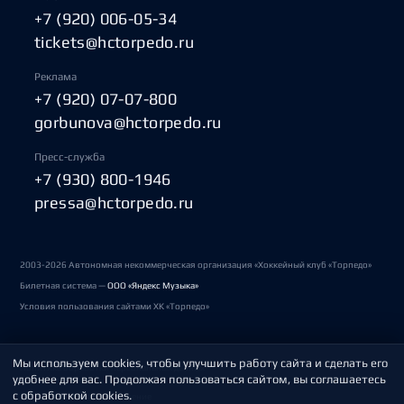
+7 (920) 006-05-34
tickets@hctorpedo.ru
Реклама
+7 (920) 07-07-800
gorbunova@hctorpedo.ru
Пресс-служба
+7 (930) 800-1946
pressa@hctorpedo.ru
2003-2026 Автономная некоммерческая организация «Хоккейный клуб «Торпедо»
Билетная система —
ООО «Яндекс Музыка»
Условия пользования сайтами ХК «Торпедо»
Мы используем cookies, чтобы улучшить работу сайта и сделать его
Политика обработки персональных данных
удобнее для вас. Продолжая пользоваться сайтом, вы соглашаетесь
с обработкой cookies.
Пользовательское соглашение