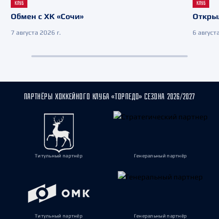
КЛУБ
КЛУБ
Обмен с ХК «Сочи»
Откры
7 августа 2026 г.
6 августа
ПАРТНЁРЫ ХОККЕЙНОГО КЛУБА «ТОРПЕДО» СЕЗОНА 2026/2027
Титульный партнёр
Генеральный партнёр
Титульный партнёр
Генеральный партнёр