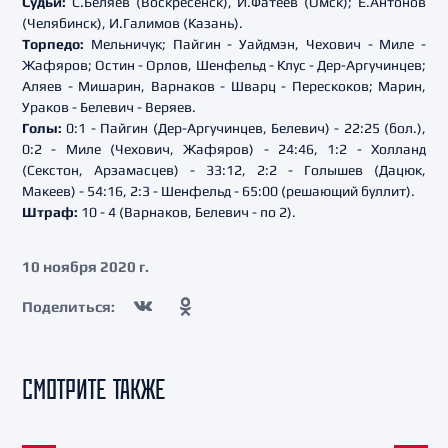
Судьи:
С.Беляев (Воскресенск), И.Фатеев (Омск); Е.Антонов
(Челябинск), И.Галимов (Казань).
Торпедо:
Мельничук; Пайгин - Уайдмэн, Чехович - Миле -
Жафяров; Остин - Орлов, Шенфельд - Клус - Дер-Аргучинцев;
Аляев - Мишарин, Варнаков - Шварц - Перескоков; Марин,
Ураков - Белевич - Веряев.
Голы:
0:1 - Пайгин (Дер-Аргучинцев, Белевич) - 22:25 (бол.),
0:2 - Миле (Чехович, Жафяров) - 24:46, 1:2 - Холланд
(Секстон, Арзамасцев) - 33:12, 2:2 - Голышев (Дацюк,
Макеев) - 54:16, 2:3 - Шенфельд - 65:00 (решающий буллит).
Штраф:
10 - 4 (Варнаков, Белевич - по 2).
10 ноября 2020 г.
Поделиться:
СМОТРИТЕ ТАКЖЕ