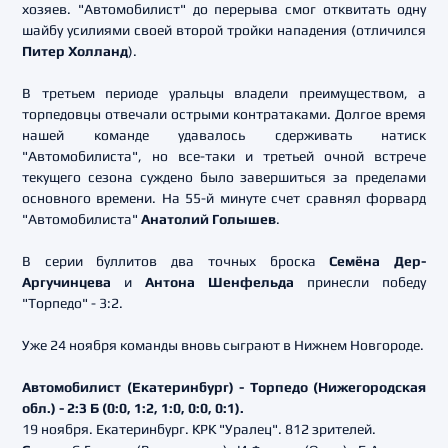
хозяев. "Автомобилист" до перерыва смог отквитать одну
шайбу усилиями своей второй тройки нападения (отличился
Питер Холланд
).
В третьем периоде уральцы владели преимуществом, а
торпедовцы отвечали острыми контратаками. Долгое время
нашей команде удавалось сдерживать натиск
"Автомобилиста", но все-таки и третьей очной встрече
текущего сезона суждено было завершиться за пределами
основного времени. На 55-й минуте счет сравнял форвард
"Автомобилиста"
Анатолий Голышев
.
В серии буллитов два точных броска
Семёна Дер-
Аргучинцева
и
Антона Шенфельда
принесли победу
"Торпедо" - 3:2.
Уже 24 ноября команды вновь сыграют в Нижнем Новгороде.
Автомобилист (Екатеринбург) - Торпедо (Нижегородская
обл.) - 2:3 Б (0:0, 1:2, 1:0, 0:0, 0:1).
19 ноября. Екатеринбург. КРК "Уралец". 812 зрителей.