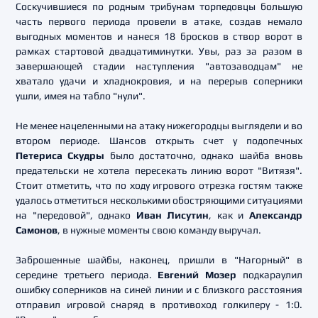
Соскучившиеся по родным трибунам торпедовцы большую
часть первого периода провели в атаке, создав немало
выгодных моментов и нанеся 18 бросков в створ ворот в
рамках стартовой двадцатиминутки. Увы, раз за разом в
завершающей стадии наступления "автозаводцам" не
хватало удачи и хладнокровия, и на перерыв соперники
ушли, имея на табло "нули".
Не менее нацеленными на атаку нижегородцы выглядели и во
втором периоде. Шансов открыть счет у подопечных
Петериса Скудры
было достаточно, однако шайба вновь
предательски не хотела пересекать линию ворот "Витязя".
Стоит отметить, что по ходу игрового отрезка гостям также
удалось отметиться несколькими обостряющими ситуациями
на "передовой", однако
Иван Лисутин
, как и
Александр
Самонов
, в нужные моменты свою команду выручал.
Заброшенные шайбы, наконец, пришли в "Нагорный" в
середине третьего периода.
Евгений Мозер
подкараулил
ошибку соперников на синей линии и с близкого расстояния
отправил игровой снаряд в противоход голкиперу - 1:0.