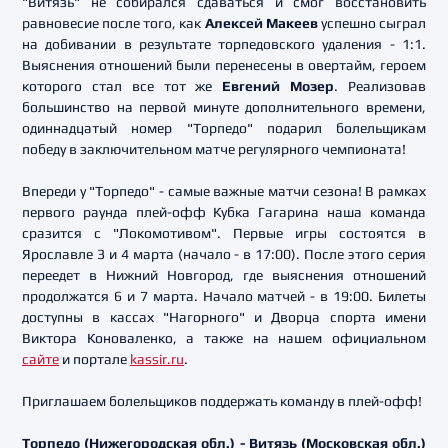
"Витязь" не собирался сдаваться и смог восстановить
равновесие после того, как
Алексей Макеев
успешно сыграл
на добивании в результате торпедовского удаления - 1:1.
Выяснения отношений были перенесены в овертайм, героем
которого стал все тот же
Евгений Мозер
. Реализовав
большинство на первой минуте дополнительного времени,
одиннадцатый номер "Торпедо" подарил болельщикам
победу в заключительном матче регулярного чемпионата!
Впереди у "Торпедо" - самые важные матчи сезона! В рамках
первого раунда плей-офф Кубка Гагарина наша команда
сразится с "Локомотивом". Первые игры состоятся в
Ярославле 3 и 4 марта (начало - в 17:00). После этого серия
переедет в Нижний Новгород, где выяснения отношений
продолжатся 6 и 7 марта. Начало матчей - в 19:00. Билеты
доступны в кассах "Нагорного" и Дворца спорта имени
Виктора Коноваленко, а также на нашем официальном
сайте
и портале
kassir.ru
.
Приглашаем болельщиков поддержать команду в плей-офф!
Торпедо (Нижегородская обл.) - Витязь (Московская обл.)