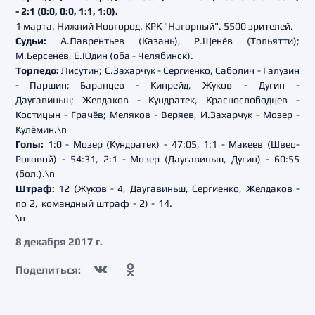
- 2:1 (0:0, 0:0, 1:1, 1:0).
1 марта. Нижний Новгород. КРК "Нагорный". 5500 зрителей.
Судьи:
А.Лаврентьев (Казань), Р.Щенёв (Тольятти);
М.Берсенёв, Е.Юдин (оба - Челябинск).
Торпедо:
Лисутин; С.Захарчук - Сергиенко, Саболич - Галузин
- Паршин;
Баранцев - Кинрейд, Жуков - Дугин -
Даугавиньш;
Желдаков - Кундратек, Краснослободцев -
Костицын - Грачёв;
Меляков - Веряев, И.Захарчук - Мозер -
Кулёмин.
\n
Голы:
1:0 - Мозер (Кундратек) - 47:05, 1:1 - Макеев (Швец-
Роговой) - 54:31, 2:1 - Мозер (Даугавиньш, Дугин) - 60:55
(бол.).
\n
Штраф:
12 (Жуков - 4, Даугавиньш, Сергиенко, Желдаков -
по 2, командный штраф - 2) - 14.
\n
8 декабря 2017 г.
Поделиться: