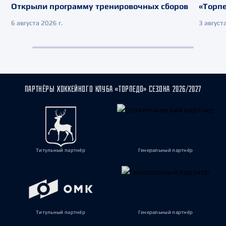
Открыли программу тренировочных сборов
«Торпе
6 августа 2026 г.
3 августа
ПАРТНЁРЫ ХОККЕЙНОГО КЛУБА «ТОРПЕДО» СЕЗОНА 2026/2027
Титульный партнёр
Генеральный партнёр
Титульный партнёр
Генеральный партнёр