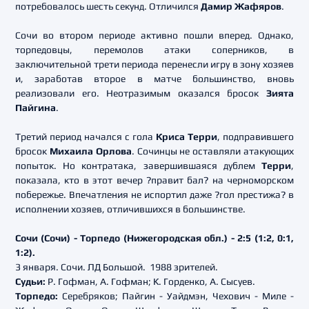
потребовалось шесть секунд. Отличился
Дамир Жафяров
.
Сочи во втором периоде активно пошли вперед. Однако,
торпедовцы, перемолов атаки соперников, в
заключительной трети периода перенесли игру в зону хозяев
и, заработав второе в матче большинство, вновь
реализовали его. Неотразимым оказался бросок
З
ията
Пайгина
.
Третий период начался с гола
Криса Терри
, подправившего
бросок
Михаила Орлова
. Сочинцы не оставляли атакующих
попыток. Но контратака, завершившаяся дублем
Терри
,
показала, кто в этот вечер ?правит бал? на черноморском
побережье. Впечатления не испортил даже ?гол престижа? в
исполнении хозяев, отличившихся в большинстве.
Сочи (Сочи) - Торпедо (Нижегородская обл.) - 2:5 (1:2, 0:1,
1:2).
3 января. Сочи. ЛД Большой. 1988 зрителей.
Судьи:
Р. Гофман, А. Гофман; К. Горденко, А. Сысуев.
Торпедо:
Серебряков; Пайгин - Уайдмэн, Чехович - Миле -