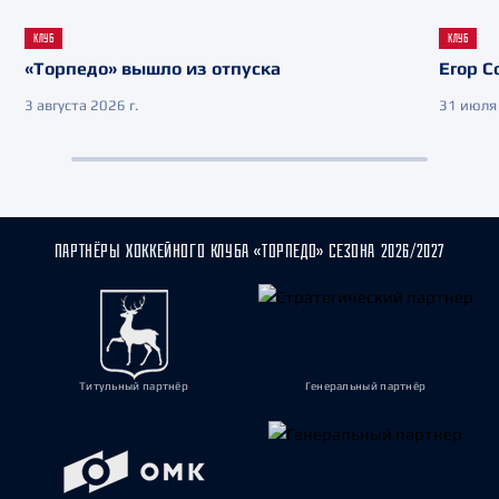
КЛУБ
КЛУБ
«Торпедо» вышло из отпуска
Егор С
3 августа 2026 г.
31 июля 
ПАРТНЁРЫ ХОККЕЙНОГО КЛУБА «ТОРПЕДО» СЕЗОНА 2026/2027
Титульный партнёр
Генеральный партнёр