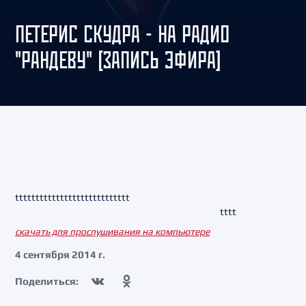
ПЕТЕРИС СКУДРА - НА РАДИО
"РАНДЕВУ" [ЗАПИСЬ ЭФИРА]
tttt
tttt
tttt
tttt
tttt
tttt
tttt
tttt
скачать для прослушивания на компьютере
4 сентября 2014 г.
Поделиться: