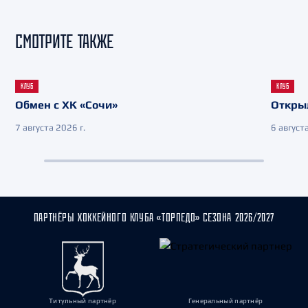
СМОТРИТЕ ТАКЖЕ
КЛУБ
КЛУБ
Обмен с ХК «Сочи»
Откры
7 августа 2026 г.
6 августа
ПАРТНЁРЫ ХОККЕЙНОГО КЛУБА «ТОРПЕДО» СЕЗОНА 2026/2027
Титульный партнёр
Генеральный партнёр