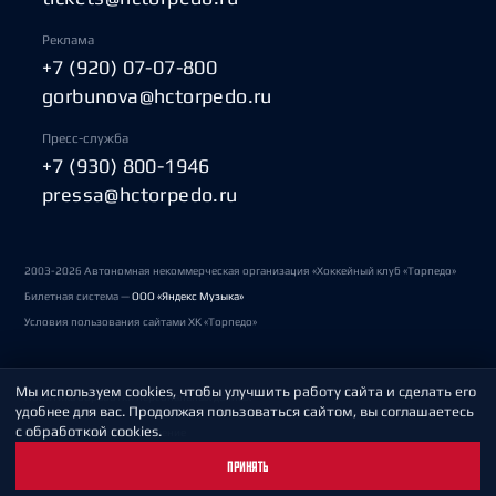
Реклама
+7 (920) 07-07-800
gorbunova@hctorpedo.ru
Пресс-служба
+7 (930) 800-1946
pressa@hctorpedo.ru
2003-2026 Автономная некоммерческая организация «Хоккейный клуб «Торпедо»
Билетная система —
ООО «Яндекс Музыка»
Условия пользования сайтами ХК «Торпедо»
Мы используем cookies, чтобы улучшить работу сайта и сделать его
Политика обработки персональных данных
удобнее для вас. Продолжая пользоваться сайтом, вы соглашаетесь
с обработкой cookies.
Пользовательское соглашение
ПРИНЯТЬ
Охрана труда