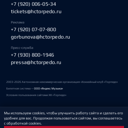
+7 (920) 006-05-34
tickets@hctorpedo.ru
Реклама
+7 (920) 07-07-800
gorbunova@hctorpedo.ru
Пресс-служба
+7 (930) 800-1946
pressa@hctorpedo.ru
2003-2026 Автономная некоммерческая организация «Хоккейный клуб «Торпедо»
Билетная система —
ООО «Яндекс Музыка»
Условия пользования сайтами ХК «Торпедо»
Мы используем cookies, чтобы улучшить работу сайта и сделать его
Политика обработки персональных данных
удобнее для вас. Продолжая пользоваться сайтом, вы соглашаетесь
с обработкой cookies.
Пользовательское соглашение