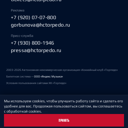
Реклама
+7 (920) 07-07-800
gorbunova@hctorpedo.ru
Пресс-служба
+7 (930) 800-1946
pressa@hctorpedo.ru
2003-2026 Автономная некоммерческая организация «Хоккейный клуб «Торпедо»
Билетная система —
ООО «Яндекс Музыка»
Условия пользования сайтами ХК «Торпедо»
Мы используем cookies, чтобы улучшить работу сайта и сделать его
Политика обработки персональных данных
удобнее для вас. Продолжая пользоваться сайтом, вы соглашаетесь
с обработкой cookies.
Пользовательское соглашение
ПРИНЯТЬ
Охрана труда