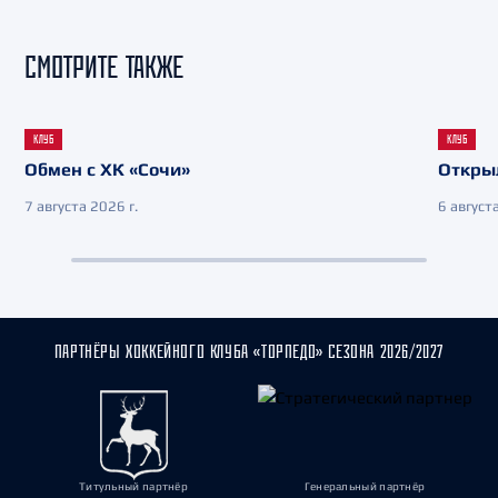
СМОТРИТЕ ТАКЖЕ
КЛУБ
КЛУБ
Обмен с ХК «Сочи»
Откры
7 августа 2026 г.
6 августа
ПАРТНЁРЫ ХОККЕЙНОГО КЛУБА «ТОРПЕДО» СЕЗОНА 2026/2027
Титульный партнёр
Генеральный партнёр