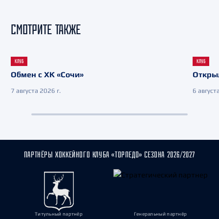
СМОТРИТЕ ТАКЖЕ
КЛУБ
КЛУБ
Обмен с ХК «Сочи»
Откры
7 августа 2026 г.
6 августа
ПАРТНЁРЫ ХОККЕЙНОГО КЛУБА «ТОРПЕДО» СЕЗОНА 2026/2027
Титульный партнёр
Генеральный партнёр