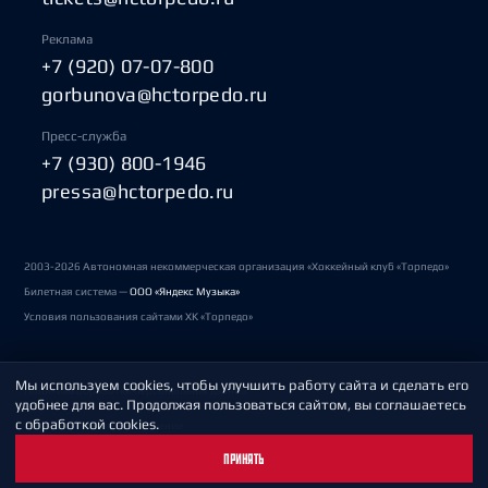
Реклама
+7 (920) 07-07-800
gorbunova@hctorpedo.ru
Пресс-служба
+7 (930) 800-1946
pressa@hctorpedo.ru
2003-2026 Автономная некоммерческая организация «Хоккейный клуб «Торпедо»
Билетная система —
ООО «Яндекс Музыка»
Условия пользования сайтами ХК «Торпедо»
Мы используем cookies, чтобы улучшить работу сайта и сделать его
Политика обработки персональных данных
удобнее для вас. Продолжая пользоваться сайтом, вы соглашаетесь
с обработкой cookies.
Пользовательское соглашение
ПРИНЯТЬ
Охрана труда