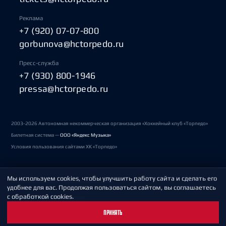
Реклама
+7 (920) 07-07-800
gorbunova@hctorpedo.ru
Пресс-служба
+7 (930) 800-1946
pressa@hctorpedo.ru
2003-2026 Автономная некоммерческая организация «Хоккейный клуб «Торпедо»
Билетная система —
ООО «Яндекс Музыка»
Условия пользования сайтами ХК «Торпедо»
Мы используем cookies, чтобы улучшить работу сайта и сделать его
Политика обработки персональных данных
удобнее для вас. Продолжая пользоваться сайтом, вы соглашаетесь
с обработкой cookies.
Пользовательское соглашение
ПРИНЯТЬ
Охрана труда