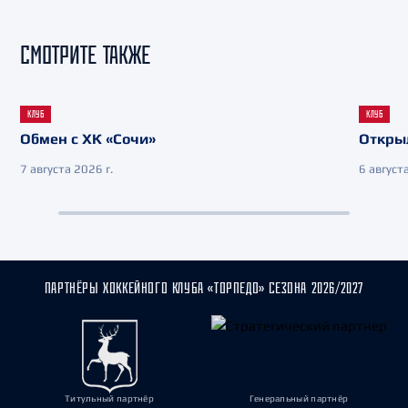
СМОТРИТЕ ТАКЖЕ
КЛУБ
КЛУБ
Обмен с ХК «Сочи»
Откры
7 августа 2026 г.
6 августа
ПАРТНЁРЫ ХОККЕЙНОГО КЛУБА «ТОРПЕДО» СЕЗОНА 2026/2027
Титульный партнёр
Генеральный партнёр