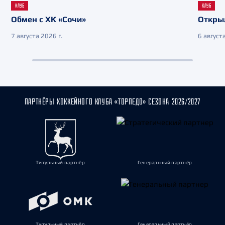
КЛУБ
КЛУБ
Обмен с ХК «Сочи»
Откры
7 августа 2026 г.
6 августа
ПАРТНЁРЫ ХОККЕЙНОГО КЛУБА «ТОРПЕДО» СЕЗОНА 2026/2027
Титульный партнёр
Генеральный партнёр
Титульный партнёр
Генеральный партнёр