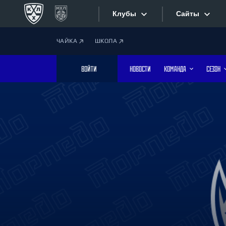
Клубы
Сайты
ЧАЙКА
ШКОЛА
Конференция «Запад»
Сайты
ВОЙТИ
НОВОСТИ
КОМАНДА
СЕЗОН
Дивизион Боброва
Лада
Видеотран
СКА
Хайлайты
Спартак
Торпедо
Текстовые
ХК Сочи
Интернет-
Дивизион Тарасова
Фотобанк
Динамо Мн
Динамо М
Приложе