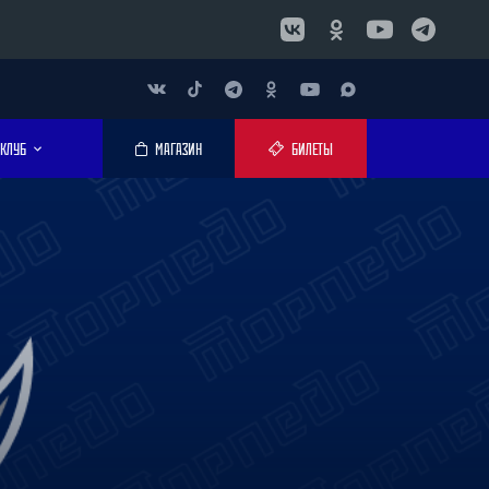
КЛУБ
МАГАЗИН
БИЛЕТЫ