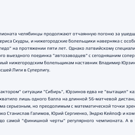
мпионата челябинцы продолжают отчаянную погоню за ушед
ериса Скудры, и нижегородские болельщики наверняка с осо
едо" на протяжении пяти лет. Однако латвийскому специалис
ого выездного поединка "автозаводцев" с сегодняшним сопер
мый нижегородским болельщикам наставник Владимир Юрзин
сшей Лиги в Суперлигу.
Трактором" ситуации "Сибирь", Юрзинов едва не "вытащил" 
 хватило лишь одного балла на длинной 56-матчевой дистанц
а серьезным, но преодолимым с математической точки зрени
днако Станислав Галимов, Юрий Сергиенко, Эндрю Кейлоф и ко
до самой "финишной черты" регулярного чемпионата. А в 