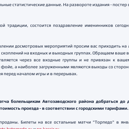
льные статистические данные. На развороте издания - постер 
ой традиции, состоится поздравление именинников сегодн
влении досмотровых мероприятий просим вас приходить на а
 скоплений на входных и выходных группах. Обращаем ваше в
твляется через все входные группы и не привязан к ваше
фойе, а наиболее загруженными являются выходы со стороны
я перед началом игры и в перерывах.
атча болельщикам Автозаводского района добраться до 
 Стоимость проезда - в соответствии с городскими тарифами.
 проданы. Билеты на все остальные матчи "Торпедо" в янв
kets.hctorpedo.ru
и
nn.kassir.ru