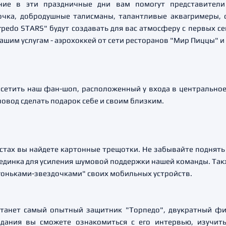
ение в эти праздничные дни вам помогут представители
очка, добродушные талисманы, талантливые аквагримеры,
pedo STARS" будут создавать для вас атмосферу с первых се
шим услугам - аэрохоккей от сети ресторанов "Мир Пиццы" и 
сетить наш фан-шоп, расположенный у входа в центрально
 повод сделать подарок себе и своим близким.
стах вы найдете картонные трещотки. Не забывайте поднять
поединка для усиления шумовой поддержки нашей команды. Т
огоньками-звездочками" своих мобильных устройств.
танет самый опытный защитник "Торпедо", двукратный фи
здания вы сможете ознакомиться с его интервью, изучи