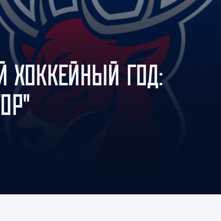
Амур
Барыс
Салават Юлаев
Сибирь
 ХОККЕЙНЫЙ ГОД:
ТОР"