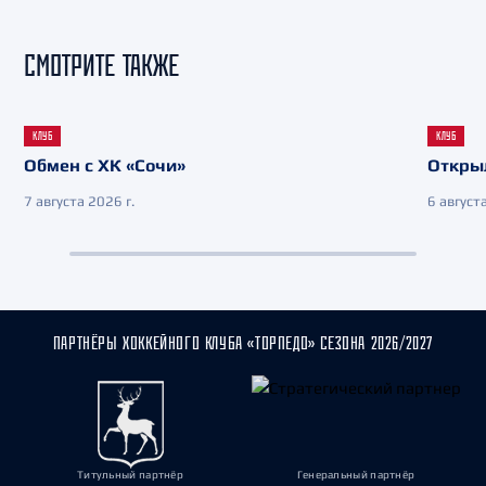
СМОТРИТЕ ТАКЖЕ
КЛУБ
КЛУБ
Обмен с ХК «Сочи»
Откры
7 августа 2026 г.
6 августа
ПАРТНЁРЫ ХОККЕЙНОГО КЛУБА «ТОРПЕДО» СЕЗОНА 2026/2027
Титульный партнёр
Генеральный партнёр