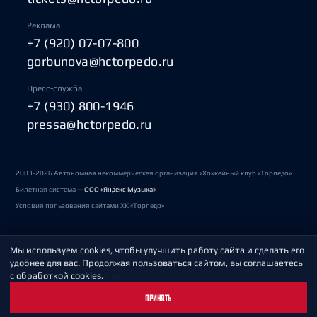
Реклама
+7 (920) 07-07-800
gorbunova@hctorpedo.ru
Пресс-служба
+7 (930) 800-1946
pressa@hctorpedo.ru
2003-2026 Автономная некоммерческая организация «Хоккейный клуб «Торпедо»
Билетная система —
ООО «Яндекс Музыка»
Условия пользования сайтами ХК «Торпедо»
Мы используем cookies, чтобы улучшить работу сайта и сделать его
Политика обработки персональных данных
удобнее для вас. Продолжая пользоваться сайтом, вы соглашаетесь
с обработкой cookies.
Пользовательское соглашение
ПРИНЯТЬ
Охрана труда