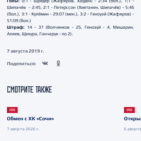
Голы:
0:1 - Шрёдер (Жафяров, Хауден) - 2:34 (бол.), 1:1 -
Шипачёв - 2:45, 2:1 - Петерссон (Хиетанен, Шипачёв) - 5:46
(бол.), 3:1 - Кулёмин - 29:07 (мен.), 3:2 - Геноуэй (Жафяров) -
51:09 (бол.)
Штраф:
14 - 37 (Волченков - 25, Геноэуй - 4, Мишарин,
Аляев, Щехура, Гончарук - по 2).
7 августа 2019 г.
Поделиться:
СМОТРИТЕ ТАКЖЕ
КЛУБ
КЛУБ
Обмен с ХК «Сочи»
Откры
7 августа 2026 г.
6 августа