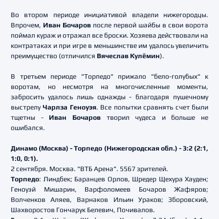
Во втором периоде инициативой владели нижегородцы.
Впрочем,
Иван Бочаров
после первой шайбы в свои ворота
поймал кураж и отражал все броски. Хозяева действовали на
контратаках и при игре в меньшинстве им удалось увеличить
преимущество (отличился
Вячеслав Кулёмин
).
В третьем периоде "Торпедо" прижало "бело-голубых" к
воротам, но несмотря на многочисленные моменты,
забросить удалось лишь однажды - благодаря пушечному
выстрелу
Чарлза Геноуэя
. Все попытки сравнять счет были
тщетны -
Иван Бочаров
творил чудеса и больше не
ошибался.
Динамо (Москва) - Торпедо (Нижегородская обл.) - 3:2 (2:1,
1:0, 0:1).
2 сентября. Москва. "ВТБ Арена". 5567 зрителей.
Торпедо
: Линдбек; Баранцев Орлов, Шредер Щехура Хауден;
Геноуэй Мишарин, Варфоломеев Бочаров Жафяров;
Волченков Аляев, Варнаков Ильин Ураков; Зборовский,
Шахворостов Гончарук Белевич, Почивалов.