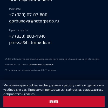
Реклама
+7 (920) 07-07-800
gorbunova@hctorpedo.ru
Пресс-служба
+7 (930) 800-1946
pressa@hctorpedo.ru
2003-2026 Автономная некоммерческая организация «Хоккейный клуб «Торпедо»
Билетная система —
ООО «Яндекс Музыка»
Условия пользования сайтами ХК «Торпедо»
Мы используем cookies, чтобы улучшить работу сайта и сделать его
Политика обработки персональных данных
удобнее для вас. Продолжая пользоваться сайтом, вы соглашаетесь
с обработкой cookies.
Пользовательское соглашение
ПРИНЯТЬ
Охрана труда