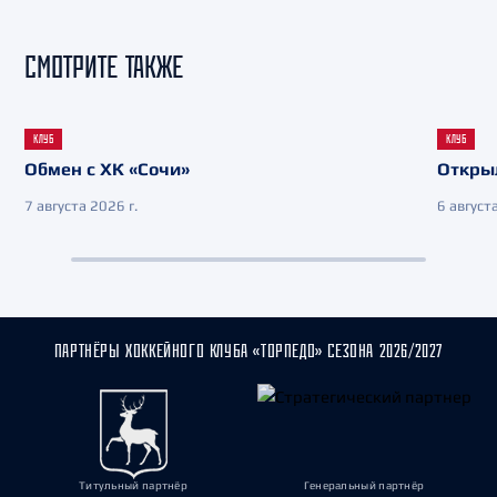
СМОТРИТЕ ТАКЖЕ
КЛУБ
КЛУБ
Обмен с ХК «Сочи»
Откры
7 августа 2026 г.
6 августа
ПАРТНЁРЫ ХОККЕЙНОГО КЛУБА «ТОРПЕДО» СЕЗОНА 2026/2027
Титульный партнёр
Генеральный партнёр