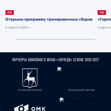
КЛУБ
КЛУБ
Открыли программу тренировочных сборов
«Торпе
6 августа 2026 г.
3 августа
ПАРТНЁРЫ ХОККЕЙНОГО КЛУБА «ТОРПЕДО» СЕЗОНА 2026/2027
Титульный партнёр
Генеральный партнёр